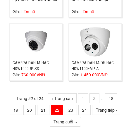
Giá:
Liên hệ
Giá:
Liên hệ
CAMERA DAHUA HAC-
CAMERA DAHUA DH-HAC-
HDW1000RP-S3
HDW1100EMP-A
Giá:
760.000VNĐ
Giá:
1.450.000VNĐ
Trang 22 of 24
‹ Trang sau
1
2
..
18
19
20
21
22
23
24
Trang tiếp ›
Trang cuối ››