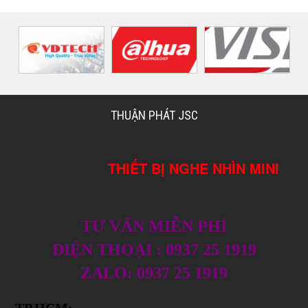
THUẬN PHÁT JSC
THIẾT BỊ NGHE NHÌN MINI
TƯ VẤN MIỄN PHÍ
ĐIỆN THOẠI : 0937 25 1919
ZALO: 0937 25 1919
TP.HCM: