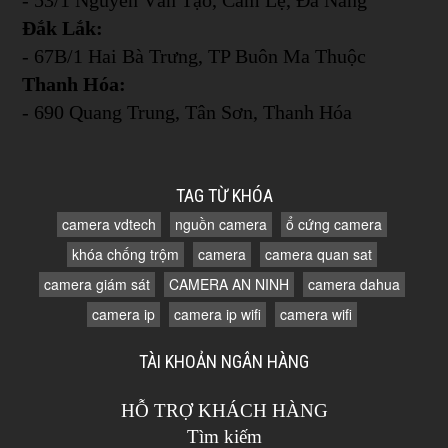
Đắk Lắk:
- 67B/1 Hai Bà Trưng, TP Buôn Ma Thuộc
Thanh Hóa:
- 690 Quang Trung, Tân Sơn, Thanh Hóa
TAG TỪ KHÓA
camera vdtech
nguồn camera
ổ cứng camera
khóa chống trộm
camera
camera quan sat
camera giám sát
CAMERA AN NINH
camera dahua
camera ip
camera ip wifi
camera wifi
TÀI KHOẢN NGÂN HÀNG
HỖ TRỢ KHÁCH HÀNG
Tìm kiếm