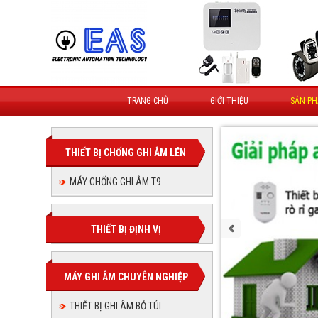
TRANG CHỦ
GIỚI THIỆU
SẢN P
THIẾT BỊ CHỐNG GHI ÂM LÉN
MÁY CHỐNG GHI ÂM T9
THIẾT BỊ ĐỊNH VỊ
MÁY GHI ÂM CHUYÊN NGHIỆP
THIẾT BỊ GHI ÂM BỎ TÚI