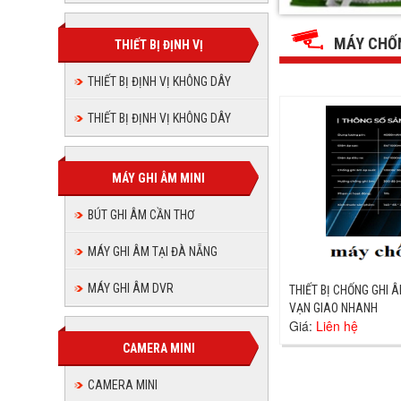
THUẬN
THUẬN
THUẬN
THUẬN
THUẬN
THUẬN
PHÁT
PHÁT
PHÁT
PHÁT
MÁY CHỐN
JSC
THIẾT BỊ ĐỊNH VỊ
JSC
PHÁT
PHÁT
JSC
JSC
JSC
THIẾT BỊ ĐỊNH VỊ KHÔNG DÂY
JSC
THIẾT BỊ ĐỊNH VỊ KHÔNG DÂY
MÁY GHI ÂM MINI
BÚT GHI ÂM CẦN THƠ
MÁY GHI ÂM TẠI ĐÀ NẴNG
MÁY GHI ÂM DVR
THIẾT BỊ CHỐNG GHI Â
VẠN GIAO NHANH
Giá:
Liên hệ
CAMERA MINI
CAMERA MINI