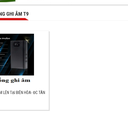
G GHI ÂM T9
M LÉN TẠI BIÊN HÒA- ĐC TÂN