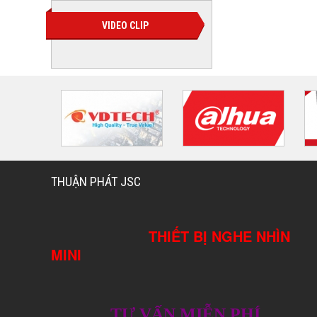
VIDEO CLIP
THUẬN PHÁT JSC
THIẾT BỊ NGHE NHÌN
MINI
TƯ VẤN MIỄN PHÍ