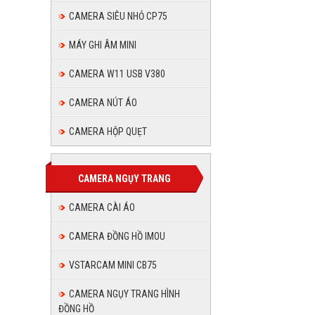
CAMERA SIÊU NHỎ CP75
MÁY GHI ÂM MINI
CAMERA W11 USB V380
CAMERA NÚT ÁO
CAMERA HỘP QUẸT
CAMERA NGỤY TRANG
CAMERA CÀI ÁO
CAMERA ĐỒNG HỒ IMOU
VSTARCAM MINI CB75
CAMERA NGỤY TRANG HÌNH
ĐỒNG HỒ