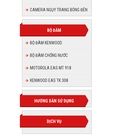
CAMERA NGỤY TRANG BÓNG ĐÈN
BỘ ĐÀM
BỘ ĐÀM KENWOOD
BỘ ĐÀM CHỐNG NƯỚC
MOTOROLA EAS MT 918
KENWOOD EAS TK 308
HƯỚNG DẪN SỬ DỤNG
DỊCH VỤ