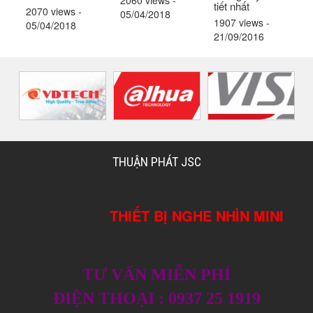
2060 views
-
tiết nhất
2070 views
-
05/04/2018
1907 views
-
05/04/2018
21/09/2016
THUẬN PHÁT JSC
THIẾT BỊ NGHE NHÌN MINI
TƯ VẤN MIỄN PHÍ
ĐIỆN THOẠI : 0937 25 1919