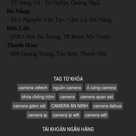
- TT Sông Vệ , Tư Nghĩa, Quảng Ngãi
Đà Nẵng:
- 53/1 Nguyễn Văn Tạo, Cẩm Lệ, Đà Nẵng
Đắk Lắk:
- 67B/1 Hai Bà Trưng, TP Buôn Ma Thuộc
Thanh Hóa:
- 690 Quang Trung, Tân Sơn, Thanh Hóa
TAG TỪ KHÓA
camera vdtech
nguồn camera
ổ cứng camera
khóa chống trộm
camera
camera quan sat
camera giám sát
CAMERA AN NINH
camera dahua
camera ip
camera ip wifi
camera wifi
TÀI KHOẢN NGÂN HÀNG