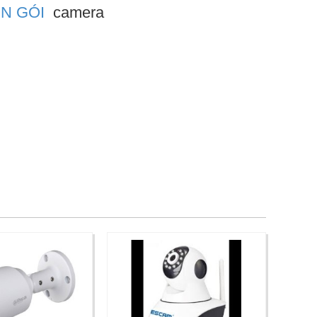
ỌN GÓI
camera