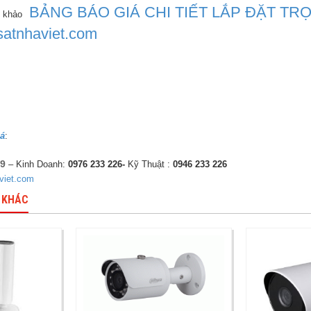
BẢNG BÁO GIÁ CHI TIẾT LẮP ĐẶT TR
m khảo
atnhaviet.com
iá
:
19
– Kinh Doanh:
0976 233 226-
Kỹ Thuật :
0946 233 226
viet.com
 KHÁC