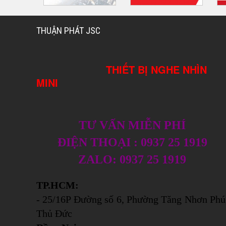
THUẬN PHÁT JSC
THIẾT BỊ NGHE NHÌN
MINI
TƯ VẤN MIỄN PHÍ
ĐIỆN THOẠI : 0937 25 1919
ZALO: 0937 25 1919
TP.HCM:
- 25/16P Đường số 6, Phường Tăng Nhơn Phú
Thủ Đức