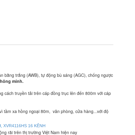
cân bằng trắng (AWB), tự động bù sáng (AGC), chống ngược
thông minh.
ng cách truyền tải trên cáp đồng trục lên đến 800m với cáp
vì tầm xa hồng ngoại 80m, văn phòng, cửa hàng...với độ
H
,
XVR4116HS 16 KÊNH
g rãi trên thị trường Việt Nam hiện nay