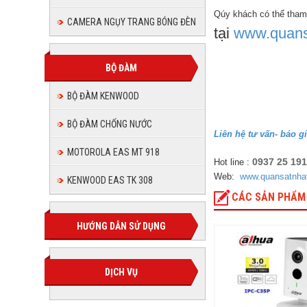
Qúy khách có thể tha
CAMERA NGỤY TRANG BÓNG ĐÈN
tại
www.quans
BỘ ĐÀM
BỘ ĐÀM KENWOOD
BỘ ĐÀM CHỐNG NƯỚC
Liên hệ tư vấn- báo g
MOTOROLA EAS MT 918
0937 25 19
Hot line :
Web:
www.quansatnha
KENWOOD EAS TK 308
CÁC SẢN PHẨM
HƯỚNG DẪN SỬ DỤNG
DỊCH VỤ