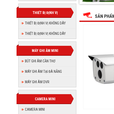
HAC-
HAC-
HAC-
HAC-
HAC-
HAC-
HFW1100DP
HFW1100DP
HFW1100DP
HFW1100D
1.0mp
THIẾT BỊ ĐỊNH VỊ
1.0mp
HFW110
HFW11
1.0mp
SẢN PHẨ
1.0mp
1.0mp
THIẾT BỊ ĐỊNH VỊ KHÔNG DÂY
1.0mp
THIẾT BỊ ĐỊNH VỊ KHÔNG DÂY
MÁY GHI ÂM MINI
BÚT GHI ÂM CẦN THƠ
MÁY GHI ÂM TẠI ĐÀ NẴNG
MÁY GHI ÂM DVR
CAMERA MINI
CAMERA MINI