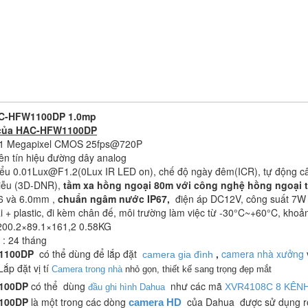
C-HFW1100DP 1.0mp
 của HAC-HFW1100DP
9" 1 Megapixel CMOS 25fps@720P
rên tín hiệu đường dây analog
thiểu 0.01Lux@F1.2(0Lux IR LED on), chế độ ngày đêm(ICR), tự động 
iễu (3D-DNR),
tầm xa hồng ngoại 80m với công nghệ hồng ngoại 
.6 và 6.0mm ,
chuẩn ngâm nước IP67,
điện áp DC12V, công suất 7W
ại + plastic, đi kèm chân đế, môi trường làm việc từ -30°C~+60°C, khoả
 200.2×89.1×161,2 0.58KG
: 24 tháng
1100DP
có thể dùng để lắp đặt
,
camera nhà xưởng
camera gia đình
ắp đặt vị tí
Camera trong nhà
nhỏ gọn, thiết kế sang trọng đẹp mắt
100DP
có thể dùng
như các mã
XVR4108C 8 KÊN
đầu ghi hình Dahua
100DP
là một trong các dòng
của Dahua được sử dụng rộn
camera HD