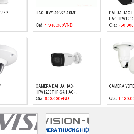
C-C35P
HAC-HFW1400SP 4.0MP
DAHUA HAC-H
HAC-HFW1200
Giá:
1.940.000VNĐ
Giá:
750.00
P
CAMERA DAHUA HAC-
CAMERA VDTE
HFW1200THP-S4, HAC-
Giá:
650.000VNĐ
Giá:
1.120.
HFW1200THP-S4