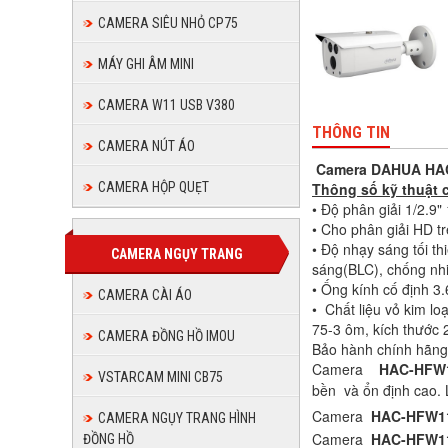
CAMERA SIÊU NHỎ CP75
MÁY GHI ÂM MINI
CAMERA W11 USB V380
THÔNG TIN
CAMERA NÚT ÁO
Camera DAHUA HA
Thông số kỹ thuật
CAMERA HỘP QUẸT
• Độ phân giải 1/2.
• Cho phân giải HD t
• Độ nhạy sáng tối 
CAMERA NGỤY TRANG
sáng(BLC), chống nh
• Ống kính cố định 3
CAMERA CÀI ÁO
• Chất liệu vỏ kim lo
75-3 ôm, kích thước
CAMERA ĐỒNG HỒ IMOU
Bảo hành chính hãng 
Camera
HAC-HFW
VSTARCAM MINI CB75
bền và ổn định cao. L
Camera
HAC-HFW1
CAMERA NGỤY TRANG HÌNH
Camera
HAC-HFW1
ĐỒNG HỒ