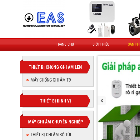
TRANG CHỦ
GIỚI THIỆU
SẢN P
THIẾT BỊ CHỐNG GHI ÂM LÉN
MÁY CHỐNG GHI ÂM T9
THIẾT BỊ ĐỊNH VỊ
MÁY GHI ÂM CHUYÊN NGHIỆP
THIẾT BỊ GHI ÂM BỎ TÚI