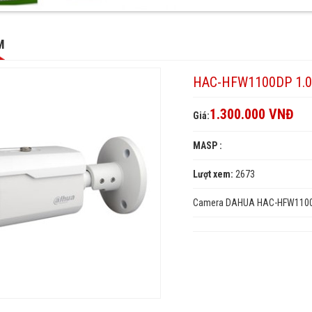
P
0DP
00DP
M
HAC-HFW1100DP 1.
1.300.000 VNĐ
Giá:
MASP :
Lượt xem:
2673
Camera DAHUA HAC-HFW1100DP