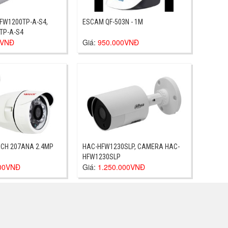
FW1200TP-A-S4,
ESCAM QF-503N - 1M
TP-A-S4
0VNĐ
Giá:
950.000VNĐ
CH 207ANA 2.4MP
HAC-HFW1230SLP, CAMERA HAC-
HFW1230SLP
000VNĐ
Giá:
1.250.000VNĐ