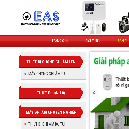
TRANG CHỦ
GIỚI THIỆU
SẢN P
THIẾT BỊ CHỐNG GHI ÂM LÉN
MÁY CHỐNG GHI ÂM T9
THIẾT BỊ ĐỊNH VỊ
MÁY GHI ÂM CHUYÊN NGHIỆP
THIẾT BỊ GHI ÂM BỎ TÚI