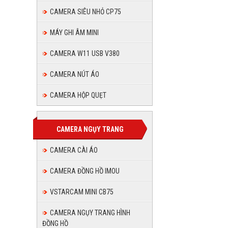
CAMERA SIÊU NHỎ CP75
MÁY GHI ÂM MINI
CAMERA W11 USB V380
CAMERA NÚT ÁO
CAMERA HỘP QUẸT
CAMERA NGỤY TRANG
CAMERA CÀI ÁO
CAMERA ĐỒNG HỒ IMOU
VSTARCAM MINI CB75
CAMERA NGỤY TRANG HÌNH
ĐỒNG HỒ