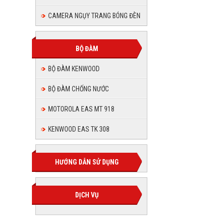
CAMERA NGỤY TRANG BÓNG ĐÈN
BỘ ĐÀM
BỘ ĐÀM KENWOOD
BỘ ĐÀM CHỐNG NƯỚC
MOTOROLA EAS MT 918
KENWOOD EAS TK 308
HƯỚNG DẪN SỬ DỤNG
DỊCH VỤ