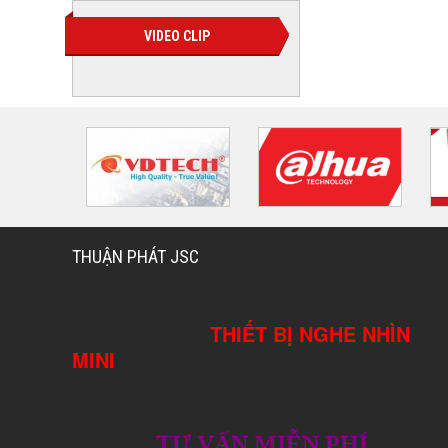
VIDEO CLIP
THUẬN PHÁT JSC
THIẾT BỊ NGHE NHÌN
MINI
TƯ VẤN MIỄN PHÍ