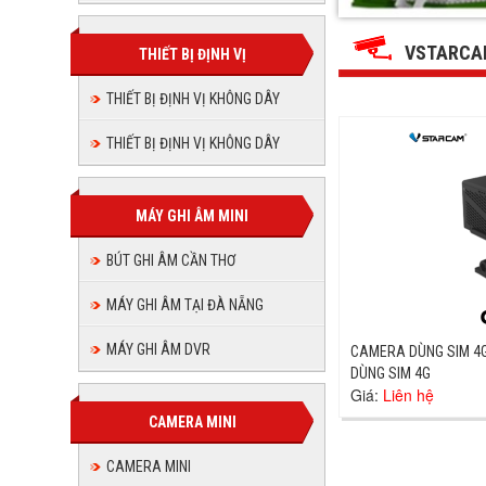
THUẬN
THUẬN
THUẬN
THUẬN
THUẬN
THUẬN
PHÁT
PHÁT
PHÁT
PHÁT
VSTARCAM
JSC
THIẾT BỊ ĐỊNH VỊ
JSC
PHÁT
PHÁT
JSC
JSC
JSC
THIẾT BỊ ĐỊNH VỊ KHÔNG DÂY
JSC
THIẾT BỊ ĐỊNH VỊ KHÔNG DÂY
MÁY GHI ÂM MINI
BÚT GHI ÂM CẦN THƠ
MÁY GHI ÂM TẠI ĐÀ NẴNG
MÁY GHI ÂM DVR
CAMERA DÙNG SIM 4G
DÙNG SIM 4G
Giá:
Liên hệ
CAMERA MINI
CAMERA MINI