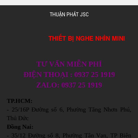
THUẬN PHÁT JSC
THIẾT BỊ NGHE NHÌN MINI
TƯ VẤN MIỄN PHÍ
ĐIỆN THOẠI : 0937 25 1919
ZALO: 0937 25 1919
TP.HCM:
- 25/16P Đường số 6, Phường Tăng Nhơn Phú,
Thủ Đức
Đồng Nai:
- 35/12 Đường số 8, Phường Tân Vạn, TP Biên