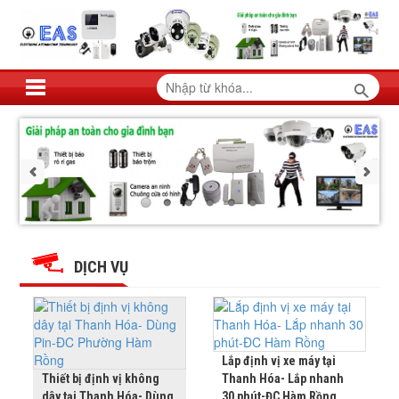
THUẬN
THUẬN
THUẬN
THUẬN
THUẬN
THUẬN
PHÁT
PHÁT
PHÁT
PHÁT
JSC
JSC
PHÁT
PHÁT
JSC
DỊCH VỤ
JSC
JSC
JSC
Lắp định vị xe máy tại
Thiết bị định vị không
Thanh Hóa- Lắp nhanh
dây tại Thanh Hóa- Dùng
30 phút-ĐC Hàm Rồng