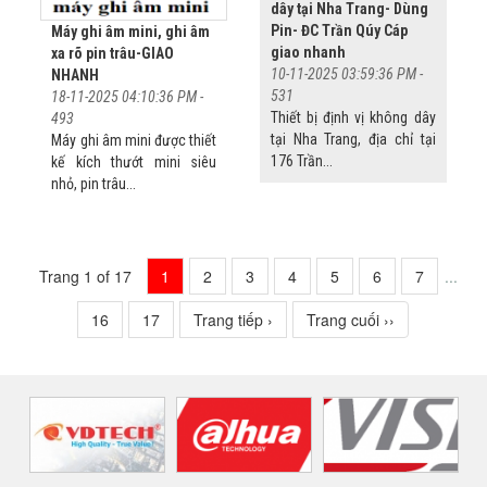
dây tại Nha Trang- Dùng
Pin- ĐC Trần Qúy Cáp
Máy ghi âm mini, ghi âm
giao nhanh
xa rõ pin trâu-GIAO
10-11-2025 03:59:36 PM -
NHANH
531
18-11-2025 04:10:36 PM -
Thiết bị định vị không dây
493
tại Nha Trang, địa chỉ tại
Máy ghi âm mini được thiết
176 Trần...
kế kích thướt mini siêu
nhỏ, pin trâu...
Trang 1 of 17
1
2
3
4
5
6
7
...
16
17
Trang tiếp ›
Trang cuối ››