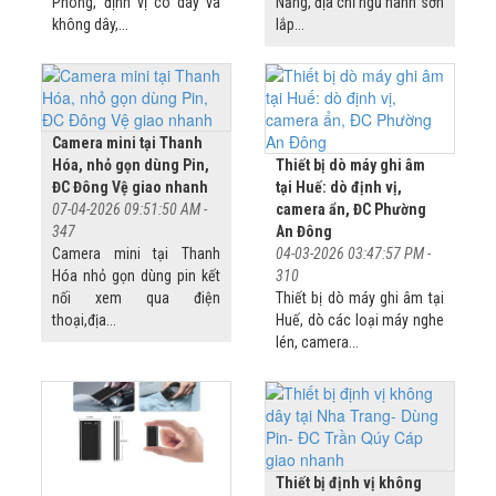
Phòng, định vị có dây và
Nẵng, địa chỉ ngũ hành sơn
không dây,...
lắp...
Camera mini tại Thanh
Hóa, nhỏ gọn dùng Pin,
Thiết bị dò máy ghi âm
ĐC Đông Vệ giao nhanh
tại Huế: dò định vị,
07-04-2026 09:51:50 AM -
camera ẩn, ĐC Phường
347
An Đông
Camera mini tại Thanh
04-03-2026 03:47:57 PM -
Hóa nhỏ gọn dùng pin kết
310
nối xem qua điện
Thiết bị dò máy ghi âm tại
thoại,địa...
Huế, dò các loại máy nghe
lén, camera...
Thiết bị định vị không