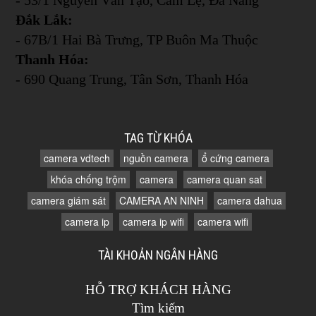
Đắk Lắk:
- 67B/1 Hai Bà Trưng, TP Buôn Ma Thuộc
Thanh Hóa:
- 690 Quang Trung, Tân Sơn, Thanh Hóa
TAG TỪ KHÓA
camera vdtech
nguồn camera
ổ cứng camera
khóa chống trộm
camera
camera quan sat
camera giám sát
CAMERA AN NINH
camera dahua
camera ip
camera ip wifi
camera wifi
TÀI KHOẢN NGÂN HÀNG
HỖ TRỢ KHÁCH HÀNG
Tìm kiếm