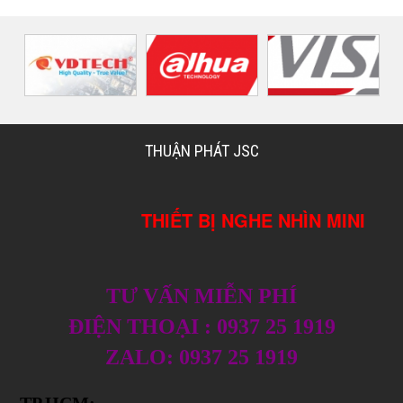
THUẬN PHÁT JSC
THIẾT BỊ NGHE NHÌN MINI
TƯ VẤN MIỄN PHÍ
ĐIỆN THOẠI : 0937 25 1919
ZALO: 0937 25 1919
TP.HCM: