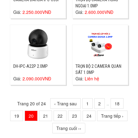
NGOẠI 1.0MP
Giá:
2.250.000VNĐ
Giá:
2.600.000VNĐ
DH-IPC-A22P 2.0MP
TRỌN BỘ 2 CAMERA QUAN
SÁT 1.0MP
Giá:
2.090.000VNĐ
Giá:
Liên hệ
Trang 20 of 24
‹ Trang sau
1
2
..
18
19
20
21
22
23
24
Trang tiếp ›
Trang cuối ››