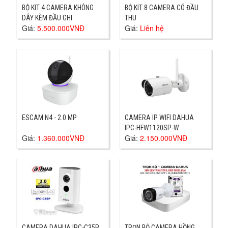
BỘ KIT 4 CAMERA KHÔNG
BỘ KIT 8 CAMERA CÓ ĐẦU
DÂY KÈM ĐẦU GHI
THU
Giá:
5.500.000VNĐ
Giá:
Liên hệ
ESCAM N4 - 2.0 MP
CAMERA IP WIFI DAHUA
IPC-HFW1120SP-W
Giá:
1.360.000VNĐ
Giá:
2.150.000VNĐ
CAMERA DAHUA IPC-C35P
TRỌN BỘ CAMERA HỒNG