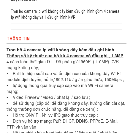
Trọn bộ camera ip wifi không dây kèm đầu ghi hình gồm 4 camera
ip wifi không dây và 1 đầu ghi hình NVR
THÔNG TIN
Trọn bộ 4 camera ip wifi không dây kèm đầu ghi hình
Thông số kỹ thuật của bộ kit 4 camera có đầu ghi , 1.3MP
4 cách toàn thời gian D1 , Độ phân giải 960P ( 1.0MP) DVR
mạng không dây;
• Built-in hiệu suất cao và ổn định cao của không dây Wi-Fi
module định tuyến, hỗ trợ 802.11b / g / n giao thức, 150Mbps ;
• tự động thông qua truy cập cáp vào mã Wi-Fi camera
mạng;
• Video Preview / video / phát lại / sao lưu ;
• dễ sử dụng (cặp đôi dễ dàng không dây, hướng dẫn cài đặt,
thông thường đơn chức năng, dễ dàng để xem) ;
• Hỗ trợ ONVIF , N1 vv IPC giao thức truy cập ;
• Dịch vụ hỗ trợ mạng: P2P, DHCP, DDNS, PPPoE, E-Mail,
FTP và vân vân ;
• Hỗ trợ nhiều kích hoạt báo động ( Video mất / phát hiện