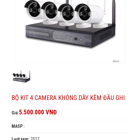
dây
kèm
ghi
đầu
kèm
ghi
đầu
ghi
BỘ KIT 4 CAMERA KHÔNG DÂY KÈM ĐẦU GHI
5.500.000 VNĐ
Giá:
MASP :
Lượt xem:
2527