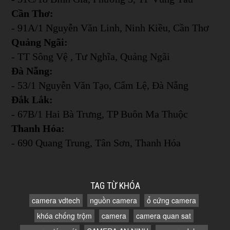
Cần Thơ:
- 91A/1 Nguyễn Văn Linh, Ninh Kiều, Cần Thơ
Quảng Ngãi:
- TT Sông Vệ , Tư Nghĩa, Quảng Ngãi
Đà Nẵng:
- 53/1 Nguyễn Văn Tạo, Cẩm Lệ, Đà Nẵng
Đắk Lắk:
- 67B/1 Hai Bà Trưng, TP Buôn Ma Thuộc
Thanh Hóa:
- 690 Quang Trung, Tân Sơn, Thanh Hóa
TAG TỪ KHÓA
camera vdtech
nguồn camera
ổ cứng camera
khóa chống trộm
camera
camera quan sat