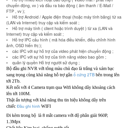
chuyển động, vv ) và đầu ra báo động ( âm thanh / E-Mail /
FTP , vv );
• Hỗ trợ Android / Apple điện thoại (hoặc máy tính bảng) từ xa
(LAN và Internet) truy cập và kiểm soát ;
• Hỗ trợ máy tính ( client hoặc trình duyệt ) từ xa (LAN và
Internet) truy cập và kiểm soát ;
• Hỗ trợ IPC cấu hình ( mã hóa điều khiển, điều chỉnh hình
ảnh, OSD hiển thị );
• các IPC với sự hỗ trợ của video phát hiện chuyển động ;
• các IPC với sự hỗ trợ của tính năng video bao gồm ;
• quản lý quyền Hỗ trợ người sử dụng ;
Bộ đầu ghi NVR với tông màu chủ đạo là trắng và xám bạc
ổ cứng 2TB
sang trọng cùng khả năng hỗ trợ gắn
bên trong lên
tới 2Tb.
Kết nối với 4 Camera trạm qua Wifi không dây khoảng cách
lên tới 100M.
Thật ấn tượng với khả năng thu tin hiệu không dây trên
chiếc
WIFI
Đầu ghi hình
Đi kèm trong bộ là 8 mắt camera với độ phân giải 960P,
1.3Mpx
Chất liệu Kim loại, chống nước tốt.