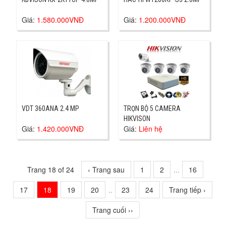
Giá:
1.580.000VNĐ
Giá:
1.200.000VNĐ
VDT 360ANA 2.4 MP
TRỌN BỘ 5 CAMERA
HIKVISON
Giá:
1.420.000VNĐ
Giá:
Liên hệ
Trang 18 of 24
‹ Trang sau
1
2
...
16
17
18
19
20
..
23
24
Trang tiếp ›
Trang cuối ››