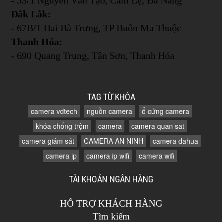
Đắk Lắk:
- 67B/1 Hai Bà Trưng, TP Buôn Ma Thuộc
Thanh Hóa:
- 690 Quang Trung, Tân Sơn, Thanh Hóa
TAG TỪ KHÓA
camera vdtech
nguồn camera
ổ cứng camera
khóa chống trộm
camera
camera quan sat
camera giám sát
CAMERA AN NINH
camera dahua
camera ip
camera ip wifi
camera wifi
TÀI KHOẢN NGÂN HÀNG
HỖ TRỢ KHÁCH HÀNG
Tìm kiếm