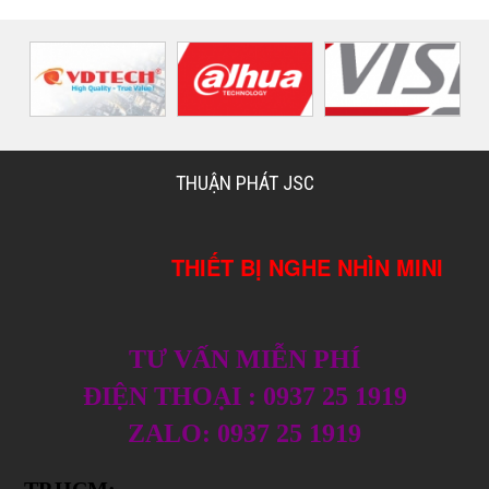
THUẬN PHÁT JSC
THIẾT BỊ NGHE NHÌN MINI
TƯ VẤN MIỄN PHÍ
ĐIỆN THOẠI : 0937 25 1919
ZALO: 0937 25 1919
TP.HCM: