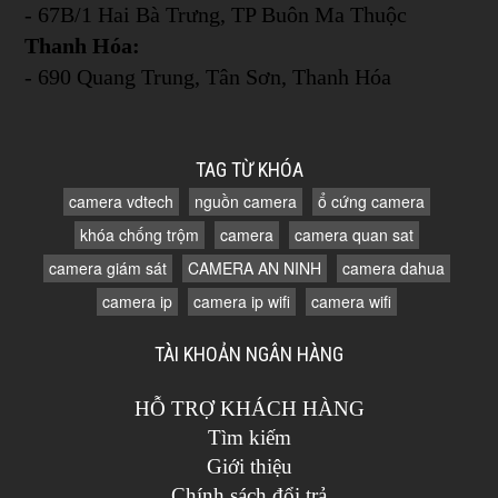
- 67B/1 Hai Bà Trưng, TP Buôn Ma Thuộc
Thanh Hóa:
- 690 Quang Trung, Tân Sơn, Thanh Hóa
TAG TỪ KHÓA
camera vdtech
nguồn camera
ổ cứng camera
khóa chống trộm
camera
camera quan sat
camera giám sát
CAMERA AN NINH
camera dahua
camera ip
camera ip wifi
camera wifi
TÀI KHOẢN NGÂN HÀNG
HỖ TRỢ KHÁCH HÀNG
Tìm kiếm
Giới thiệu
Chính sách đổi trả