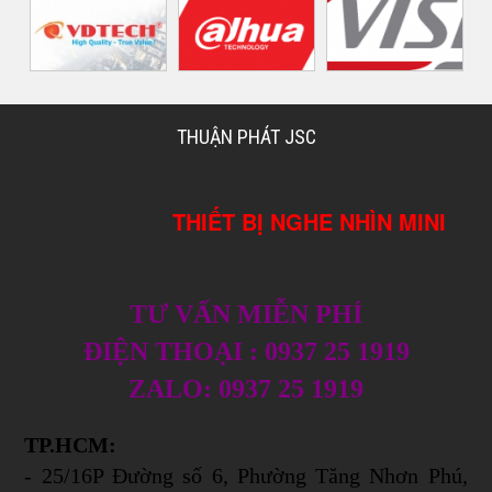
THUẬN PHÁT JSC
THIẾT BỊ NGHE NHÌN MINI
TƯ VẤN MIỄN PHÍ
ĐIỆN THOẠI : 0937 25 1919
ZALO: 0937 25 1919
TP.HCM:
- 25/16P Đường số 6, Phường Tăng Nhơn Phú,