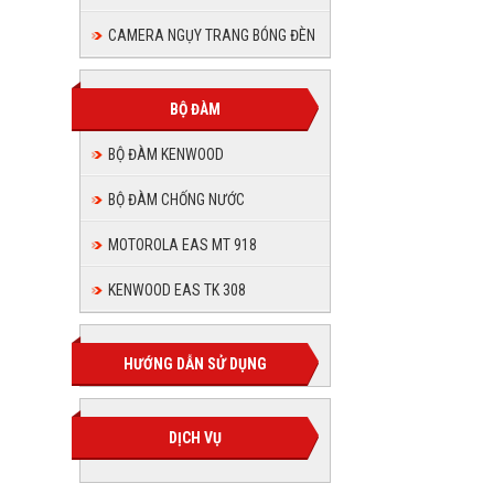
CAMERA NGỤY TRANG BÓNG ĐÈN
BỘ ĐÀM
BỘ ĐÀM KENWOOD
BỘ ĐÀM CHỐNG NƯỚC
MOTOROLA EAS MT 918
KENWOOD EAS TK 308
HƯỚNG DẪN SỬ DỤNG
DỊCH VỤ