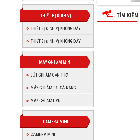
THUẬN
THUẬN
THUẬN
THUẬN
THUẬN
THUẬN
PHÁT
PHÁT
PHÁT
PHÁT
TÌM KIẾM
JSC
THIẾT BỊ ĐỊNH VỊ
JSC
PHÁT
PHÁT
JSC
JSC
JSC
THIẾT BỊ ĐỊNH VỊ KHÔNG DÂY
JSC
THIẾT BỊ ĐỊNH VỊ KHÔNG DÂY
MÁY GHI ÂM MINI
BÚT GHI ÂM CẦN THƠ
MÁY GHI ÂM TẠI ĐÀ NẴNG
MÁY GHI ÂM DVR
CAMERA MINI
CAMERA MINI