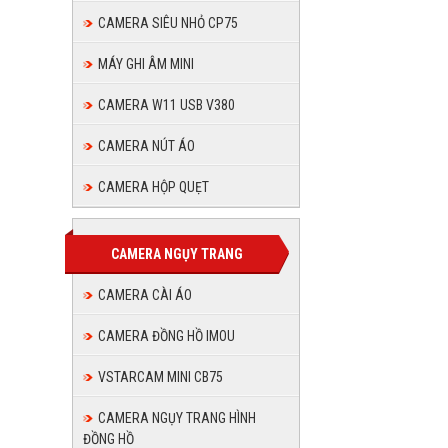
CAMERA SIÊU NHỎ CP75
MÁY GHI ÂM MINI
CAMERA W11 USB V380
CAMERA NÚT ÁO
CAMERA HỘP QUẸT
CAMERA NGỤY TRANG
CAMERA CÀI ÁO
CAMERA ĐỒNG HỒ IMOU
VSTARCAM MINI CB75
CAMERA NGỤY TRANG HÌNH
ĐỒNG HỒ