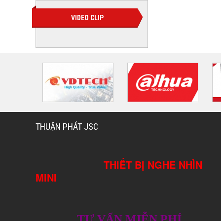
VIDEO CLIP
THUẬN PHÁT JSC
THIẾT BỊ NGHE NHÌN
MINI
TƯ VẤN MIỄN PHÍ