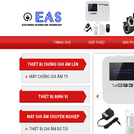
TRANG CHỦ
GIỚI THIỆU
SẢN P
THIẾT BỊ CHỐNG GHI ÂM LÉN
MÁY CHỐNG GHI ÂM T9
THIẾT BỊ ĐỊNH VỊ
MÁY GHI ÂM CHUYÊN NGHIỆP
THIẾT BỊ GHI ÂM BỎ TÚI