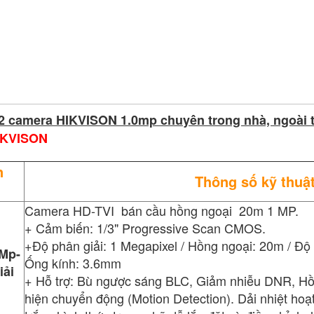
ộ 2 camera HIKVISON 1.0mp chuyên trong nhà, ngoài t
IKVISON
n
Thông số kỹ thuậ
Camera HD-TVI bán cầu hồng ngoại 20m 1 MP.
+ Cảm biến: 1/3" Progressive Scan CMOS.
+Độ phân giải: 1 Megapixel / Hồng ngoại: 20m / Đ
Mp-
Ống kính: 3.6mm
iải
+ Hỗ trợ: Bù ngược sáng BLC, Giảm nhiễu DNR, Hồn
hiện chuyển động (Motion Detection). Dải nhiệt hoa