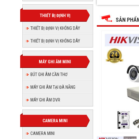
Trọn
Trọn
Trọn
Trọn
Trọn
Trọn
bộ
bộ
bộ
bộ
2
THIẾT BỊ ĐỊNH VỊ
2
bộ
bộ
2
camera
SẢN PHẨ
camera
2
HIKVISON
camera
HIKVISON
2
THIẾT BỊ ĐỊNH VỊ KHÔNG DÂY
2
HIKVISON
camera
camera
HIKVISON
THIẾT BỊ ĐỊNH VỊ KHÔNG DÂY
camera
HIKVISO
HIKVIS
MÁY GHI ÂM MINI
BÚT GHI ÂM CẦN THƠ
MÁY GHI ÂM TẠI ĐÀ NẴNG
MÁY GHI ÂM DVR
CAMERA MINI
CAMERA MINI