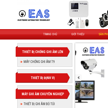
TRANG CHỦ
GIỚI THIỆU
SẢN P
THIẾT BỊ CHỐNG GHI ÂM LÉN
MÁY CHỐNG GHI ÂM T9
THIẾT BỊ ĐỊNH VỊ
MÁY GHI ÂM CHUYÊN NGHIỆP
THIẾT BỊ GHI ÂM BỎ TÚI