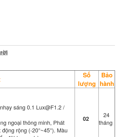
rời
Số
Bảo
t
lượng
hành
ộ nhạy sáng 0.1 Lux@F1.2 /
24
02
g ngoại thông minh, Phát
tháng
̣t động rộng (-20°~45°). Màu