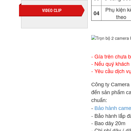
Phụ kiện 
VIDEO CLIP
04
theo
- Gía trên chưa 
- Nếu quý khách 
- Yêu cầu dịch v
Công ty Camera 
đến sản phẩm ca
chuẩn:
-
Bảo hành came
- Bảo hành lắp đ
- Bao dây 20m
- Chi phí dây ( d