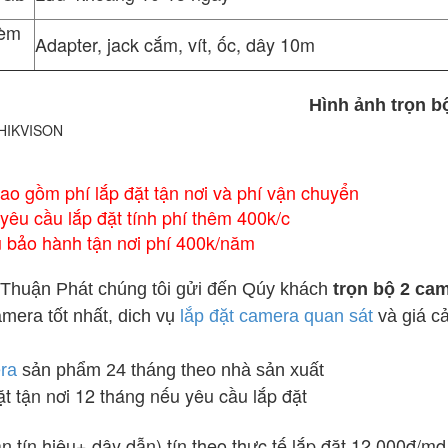
kèm
Adapter, jack cắm, vít, ốc, dây 10m
Hình ảnh trọn b
bao gồm phí lắp đặt tận nơi và phí vận chuyển
yêu cầu lắp đặt tính phí thêm 400k/c
ụ bảo hành tận nơi phí 400k/năm
Thuận Phát chúng tôi gửi đến Qúy khách
trọn bộ 2 ca
mera tốt nhất, dich vụ
lắp đặt camera quan sát
và giá c
ra
sản phẩm 24 tháng theo nhà sản xuất
ặt tận nơi 12 tháng nếu yêu cầu lắp đặt
ân tín hiệu+ dây dẫn) tín theo thực tế lắp đặt 12.000đ/md