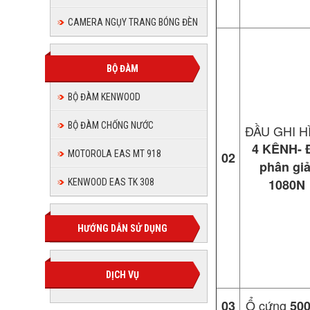
CAMERA NGỤY TRANG BÓNG ĐÈN
BỘ ĐÀM
BỘ ĐÀM KENWOOD
BỘ ĐÀM CHỐNG NƯỚC
ĐẦU GHI H
4 KÊNH- 
MOTOROLA EAS MT 918
02
phân giả
1080N
KENWOOD EAS TK 308
HƯỚNG DẪN SỬ DỤNG
DỊCH VỤ
Ổ cứng
03
50