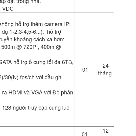
lắp đặt trong nhà.
12 VDC
không hỗ trợ thêm camera IP;
 1-2;3-4;5-6...), hỗ trợ
truyền khoảng cách xa hơn:
, 500m @ 720P , 400m @
SATA hỗ trợ ổ cứng tối đa 6TB,
24
01
tháng
)/30(N) fps/ch với đầu ghi
g ra HDMI và VGA với Độ phân
, 128 người truy cập cùng lúc
12
01