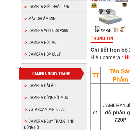
CAMERA SIÊU NHỎ CP75
MÁY GHI ÂM MINI
CAMERA W11 USB V380
THÔNG TIN
CAMERA NÚT ÁO
Chi tiết trọn b
CAMERA HỘP QUẸT
Hiệu camera :
H
Tên Sả
TT
CAMERA NGỤY TRANG
Phẩm
CAMERA CÀI ÁO
CAMERA ĐỒNG HỒ IMOU
CAMERA
1.0
VSTARCAM MINI CB75
độ phân g
1
0
720P
CAMERA NGỤY TRANG HÌNH
ĐỒNG HỒ