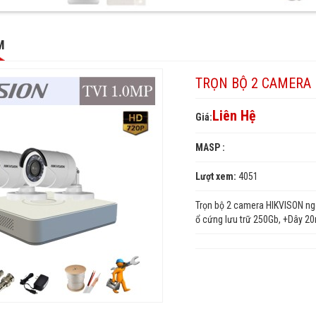
M
TRỌN BỘ 2 CAMERA 
N
Liên Hệ
Giá:
ON
MASP :
Lượt xem:
4051
Trọn bộ 2 camera HIKVISON ngo
ổ cứng lưu trữ 250Gb, +Dây 2