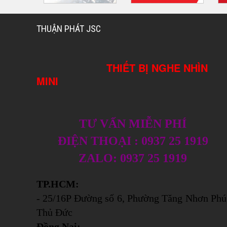
THUẬN PHÁT JSC
THIẾT BỊ NGHE NHÌN
MINI
TƯ VẤN MIỄN PHÍ
ĐIỆN THOẠI : 0937 25 1919
ZALO: 0937 25 1919
TP.HCM:
- 25/16P Đường số 6, Phường Tăng Nhơn Phú
Thủ Đức
Đồng Nai: