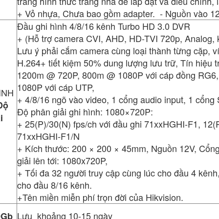
trắng hình thức trang nhã dễ lắp đặt và điều chỉnh, 
+ Vỏ nhựa, Chưa bao gồm adapter. - Nguồn vào 
Đầu ghi hình 4/8/16 kênh Turbo HD 3.0 DVR
+ (Hỗ trợ camera CVI, AHD, HD-TVI 720p, Analog, 
Lưu ý phải cắm camera cùng loại thành từng cặp, ví dụ
H.264+ tiết kiệm 50% dung lượng lưu trữ, Tín hiệu 
1200m @ 720P, 800m @ 1080P với cáp đồng RG6
1080P với cáp UTP,
ÌNH
+ 4/8/16 ngõ vào video, 1 cổng audio input, 1 cổng 
Độ
Độ phân giải ghi hình: 1080×720P:
i
+ 25(P)/30(N) fps/ch với đầu ghi 71xxHGHI-F1, 12(P
71xxHGHI-F1/N
+ Kích thước: 200 × 200 × 45mm, Nguồn 12V, Cổn
giải lên tới: 1080x720P,
+ Tối đa 32 người truy cập cùng lúc cho đầu 4 kênh
cho đầu 8/16 kênh.
+Tên miền miễn phí trọn đời của Hikvision.
Lưu khoảng 10-15 ngày
0Gb