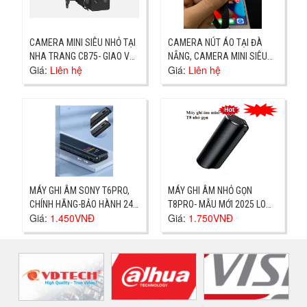
CAMERA MINI SIÊU NHỎ TẠI
CAMERA NÚT ÁO TẠI ĐÀ
NHA TRANG CB75- GIAO VÀ
NẴNG, CAMERA MINI SIÊU
Giá:
Liên hệ
Giá:
Liên hệ
HƯỚNG DẪN SỬ DỤNG
NHỎ
MÁY GHI ÂM SONY T6PRO,
MÁY GHI ÂM NHỎ GỌN
CHÍNH HÃNG-BẢO HÀNH 24
T8PRO- MẪU MỚI 2025 LOA
Giá:
1.450VNĐ
Giá:
1.750VNĐ
THÁNG GIAO NHANH
TO, GIAO NHANH