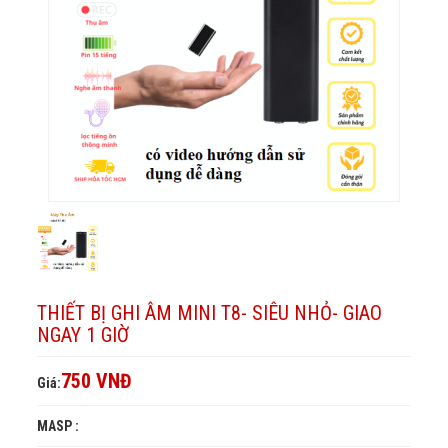
1
T8-
siêu
Giao
giờ
nhỏ-
siêu
ngay
1
Giao
nhỏ-
giờ
ngay
Giao
1
ngay
giờ
1
giờ
THIẾT BỊ GHI ÂM MINI T8- SIÊU NHỎ- GIAO
NGAY 1 GIỜ
750 VNĐ
Giá:
MASP :