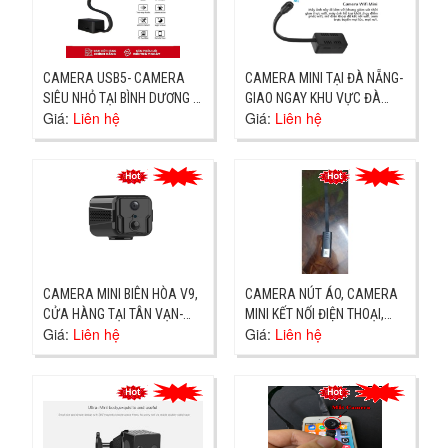
CAMERA USB5- CAMERA
CAMERA MINI TẠI ĐÀ NẴNG-
SIÊU NHỎ TẠI BÌNH DƯƠNG -
GIAO NGAY KHU VỰC ĐÀ
Giá:
Liên hệ
Giá:
Liên hệ
ĐỊA CHỈ DĨ AN GIAO NGAY
NẴNG
CAMERA MINI BIÊN HÒA V9,
CAMERA NÚT ÁO, CAMERA
CỬA HÀNG TẠI TÂN VẠN-
MINI KẾT NỐI ĐIỆN THOẠI,
Giá:
Liên hệ
Giá:
Liên hệ
GIAO NGAY
CỬA HÀNG TẠI TÂN VẠN