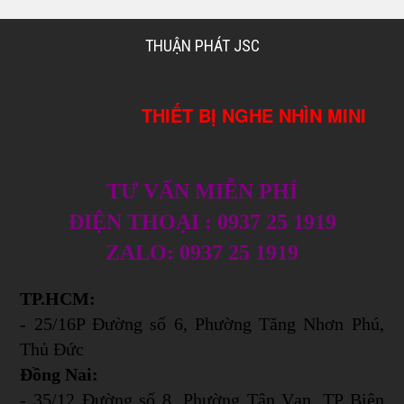
THUẬN PHÁT JSC
THIẾT BỊ NGHE NHÌN MINI
TƯ VẤN MIỄN PHÍ
ĐIỆN THOẠI : 0937 25 1919
ZALO: 0937 25 1919
TP.HCM:
- 25/16P Đường số 6, Phường Tăng Nhơn Phú,
Thủ Đức
Đồng Nai:
- 35/12 Đường số 8, Phường Tân Vạn, TP Biên