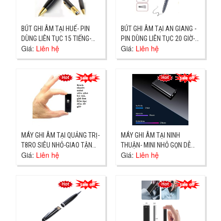
BÚT GHI ÂM TẠI HUẾ- PIN
BÚT GHI ÂM TẠI AN GIANG -
DÙNG LIÊN TỤC 15 TIẾNG-
PIN DÙNG LIÊN TỤC 20 GIỜ-
Giá:
Liên hệ
Giá:
Liên hệ
ĐỊA CHỈ PHÚ HỘI TP HUẾ
ĐỊA CHỈ TP CHÂU ĐỐC
MÁY GHI ÂM TẠI QUẢNG TRỊ-
MÁY GHI ÂM TẠI NINH
T8RO SIÊU NHỎ-GIAO TẬN
THUẬN- MINI NHỎ GỌN DỄ
Giá:
Liên hệ
Giá:
Liên hệ
NƠI
DÙNG- ĐỊA CHỈ PHAN RANG