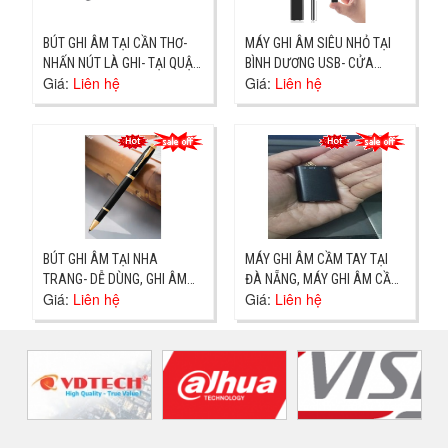
BÚT GHI ÂM TẠI CẦN THƠ-
MÁY GHI ÂM SIÊU NHỎ TẠI
NHẤN NÚT LÀ GHI- TẠI QUẬN
BÌNH DƯƠNG USB- CỬA
Giá:
Liên hệ
Giá:
Liên hệ
NINH KIỀU
HÀNG TẠI DĨ AN- GIAO NGAY
BÚT GHI ÂM TẠI NHA
MÁY GHI ÂM CẦM TAY TẠI
TRANG- DỄ DÙNG, GHI ÂM
ĐÀ NẴNG, MÁY GHI ÂM CẦM
Giá:
Liên hệ
Giá:
Liên hệ
LIÊN TỤC 10 GIỜ- ĐC TRẦN
TAY- GIAO NGAY
QÚY CÁP