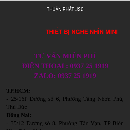
THUẬN PHÁT JSC
THIẾT BỊ NGHE NHÌN MINI
TƯ VẤN MIỄN PHÍ
ĐIỆN THOẠI : 0937 25 1919
ZALO: 0937 25 1919
TP.HCM:
- 25/16P Đường số 6, Phường Tăng Nhơn Phú,
Thủ Đức
Đồng Nai:
- 35/12 Đường số 8, Phường Tân Vạn, TP Biên