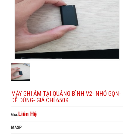
dùng-
Bình
650k
V2-
gọn-
giá
chỉ
nhỏ
V2-
Dễ
650k
dùng-
gọn-
nhỏ
giá
Dễ
gọn-
chỉ
dùng-
650k
Dễ
giá
dùng-
chỉ
giá
650k
chỉ
MÁY GHI ÂM TẠI QUẢNG BÌNH V2- NHỎ GỌN-
650k
DỄ DÙNG- GIÁ CHỈ 650K
Liên Hệ
Giá:
MASP :