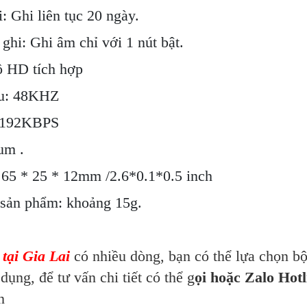
: Ghi liên tục 20 ngày.
ghi: Ghi âm chỉ với 1 nút bật.
ô HD tích hợp
ẫu: 48KHZ
: 192KBPS
ium .
 65 * 25 * 12mm /2.6*0.1*0.5 inch
 sản phẩm: khoảng 15g.
tại Gia Lai
có nhiều dòng, bạn có thể lựa chọn 
dụng, để tư vấn chi tiết có thể g
ọi hoặc Zalo Hot
n