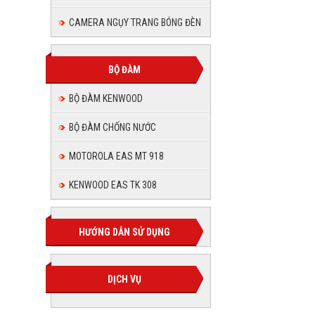
CAMERA NGỤY TRANG BÓNG ĐÈN
BỘ ĐÀM
BỘ ĐÀM KENWOOD
BỘ ĐÀM CHỐNG NƯỚC
MOTOROLA EAS MT 918
KENWOOD EAS TK 308
HƯỚNG DẪN SỬ DỤNG
DỊCH VỤ