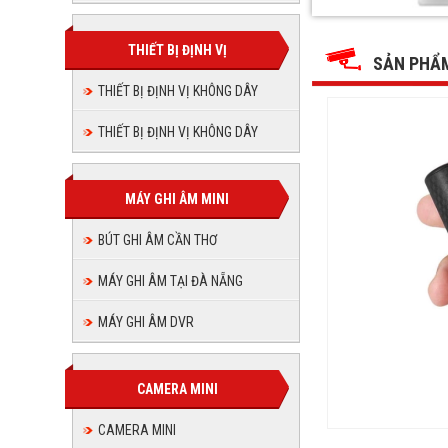
Máy
Máy
Máy
Máy
Máy
Máy
ghi
ghi
ghi
ghi
âm
THIẾT BỊ ĐỊNH VỊ
âm
ghi
ghi
âm
tại
SẢN PHẨ
tại
âm
Gia
tại
Gia
âm
Lai-
THIẾT BỊ ĐỊNH VỊ KHÔNG DÂY
âm
Gia
Lai-
tại
KÍCH
KÍCH
THƯỚT
Lai-
tại
Gia
THƯỚT
SIÊU
THIẾT BỊ ĐỊNH VỊ KHÔNG DÂY
KÍCH
tại
NHỎ-
SIÊU
Lai-
Gia
THU
THƯỚT
NHỎ-
ÂM
THU
SIÊU
Gia
KÍCH
TO
Lai-
ÂM
NHỎ-
RÕ
MÁY GHI ÂM MINI
THƯỚT
TO
THU
Lai-
RÕ
KÍCH
SIÊU
ÂM
BÚT GHI ÂM CẦN THƠ
TO
THƯỚT
KÍCH
NHỎ-
RÕ
THU
MÁY GHI ÂM TẠI ĐÀ NẴNG
SIÊU
THƯỚT
ÂM
NHỎ-
MÁY GHI ÂM DVR
SIÊU
TO
THU
RÕ
NHỎ-
ÂM
CAMERA MINI
THU
TO
CAMERA MINI