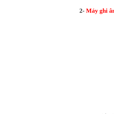
2-
Máy ghi â
Máy Định vị