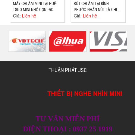
MÁY GHI ÂM MINI TẠI HUẾ-
BÚT GHI ÂM TẠI BÌNH
T8RO MINI NHỎ GỌN- ĐC
PHƯỚC-NHẤN NÚT LÀ GHI
Giá:
Liên hệ
Giá:
Liên hệ
PHÚ HỘI
ÂM- ĐỊA CHỈ ĐỒNG XOÀI
THUẬN PHÁT JSC
THIẾT BỊ NGHE NHÌN MINI
TƯ VẤN MIỄN PHÍ
ĐIỆN THOẠI : 0937 25 1919