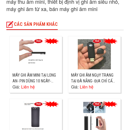
máy thu âm mini, thiết bị định vị ghi âm siêu nhỏ,
máy ghi âm từ xa, bán máy ghi âm mini
CÁC SẢN PHẨM KHÁC
MÁY GHI ÂM MINI TẠI LONG
MÁY GHI ÂM NGỤY TRANG
AN- PIN DÙNG 10 NGÀY-
TẠI ĐÀ NẴNG- ĐỊA CHỈ CẨM
Giá:
Liên hệ
Giá:
Liên hệ
GIAO TẬN NƠI
LỆ-GIAO TẬN NƠI