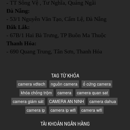
- TT Sông Vệ , Tư Nghĩa, Quảng Ngãi
Đà Nẵng:
- 53/1 Nguyễn Văn Tạo, Cẩm Lệ, Đà Nẵng
Đắk Lắk:
- 67B/1 Hai Bà Trưng, TP Buôn Ma Thuộc
Thanh Hóa:
- 690 Quang Trung, Tân Sơn, Thanh Hóa
TAG TỪ KHÓA
camera vdtech
nguồn camera
ổ cứng camera
khóa chống trộm
camera
camera quan sat
camera giám sát
CAMERA AN NINH
camera dahua
camera ip
camera ip wifi
camera wifi
TÀI KHOẢN NGÂN HÀNG