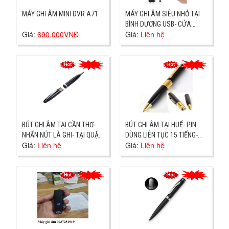
MÁY GHI ÂM MINI DVR A71
MÁY GHI ÂM SIÊU NHỎ TẠI
BÌNH DƯƠNG USB- CỬA
Giá:
690.000VNĐ
Giá:
Liên hệ
HÀNG TẠI DĨ AN- GIAO NGAY
BÚT GHI ÂM TẠI CẦN THƠ-
BÚT GHI ÂM TẠI HUẾ- PIN
NHẤN NÚT LÀ GHI- TẠI QUẬN
DÙNG LIÊN TỤC 15 TIẾNG-
Giá:
Liên hệ
Giá:
Liên hệ
NINH KIỀU
ĐỊA CHỈ PHÚ HỘI TP HUẾ