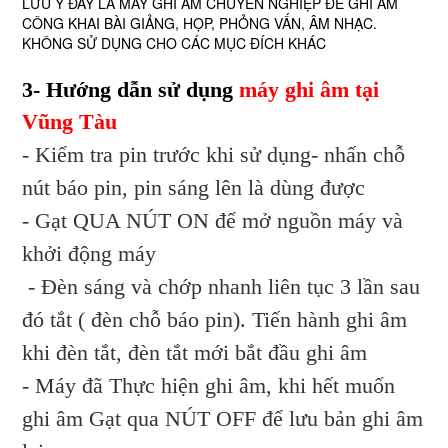
LƯU Ý ĐÂY LÀ MÁY GHI ÂM CHUYÊN NGHIỆP ĐỂ GHI ÂM
CÔNG KHAI BÀI GIẢNG, HỌP, PHỎNG VẤN, ÂM NHẠC.
KHÔNG SỬ DỤNG CHO CÁC MỤC ĐÍCH KHÁC
3- Hướng dẫn sử dụng
máy ghi âm tại
Vũng Tàu
- Kiểm tra pin trước khi sử dụng- nhấn chỗ
nút báo pin, pin sáng lên là dùng được
- Gạt QUA NÚT ON để mở nguồn máy và
khởi động máy
- Đèn sáng và chớp nhanh liên tục 3 lần sau
đó tắt ( đèn chỗ báo pin). Tiến hành ghi âm
khi đèn tắt, đèn tắt mới bắt đầu ghi âm
- Máy đã Thực hiện ghi âm, khi hết muốn
ghi âm Gạt qua NÚT OFF để lưu bản ghi âm