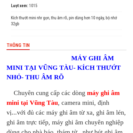
Lượt xem:
1015
Kích thướt mini nhr gọn, thu âm rõ, pin dùng hơn 10 ngày, bộ nhớ
32gb
THÔNG TIN
MÁY GHI ÂM
MINI TẠI VŨNG TÀU- KÍCH THƯỚT
NHỎ- THU ÂM RÕ
Chuyên cung cấp các dòng
máy ghi âm
mini tại Vũng Tàu
, camera mini, định
vị...với đủ các máy ghi âm từ xa, ghi âm lén,
ghi âm trực tiếp, máy ghi âm chuyên nghiệp
dùng cho nhà báo, thám tử...như bút ghi âm,