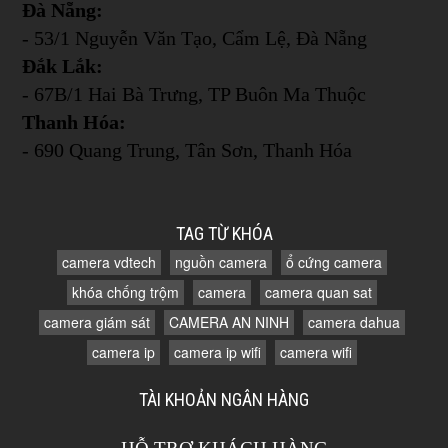
Đà Nẵng:
- 53/1 Nguyễn Văn Tạo, Cẩm Lệ, Đà Nẵng
Đắk Lắk:
- 67B/1 Hai Bà Trưng, TP Buôn Ma Thuộc
Thanh Hóa:
- 690 Quang Trung, Tân Sơn, Thanh Hóa
TAG TỪ KHÓA
camera vdtech
nguồn camera
ổ cứng camera
khóa chống trộm
camera
camera quan sat
camera giám sát
CAMERA AN NINH
camera dahua
camera ip
camera ip wifi
camera wifi
TÀI KHOẢN NGÂN HÀNG