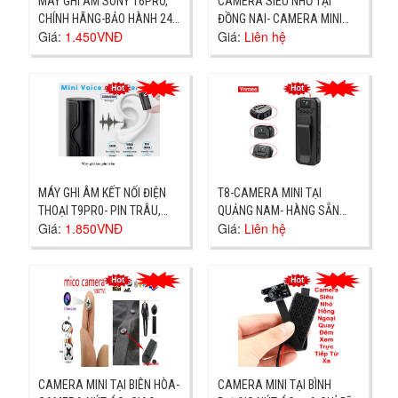
MÁY GHI ÂM SONY T6PRO,
CAMERA SIÊU NHỎ TẠI
CHÍNH HÃNG-BẢO HÀNH 24
ĐỒNG NAI- CAMERA MINI
Giá:
1.450VNĐ
Giá:
Liên hệ
THÁNG GIAO NHANH
V4- CỬA HÀNG TẠI TÂN VẠN
MÁY GHI ÂM KẾT NỐI ĐIỆN
T8-CAMERA MINI TẠI
THOẠI T9PR0- PIN TRÂU,
QUẢNG NAM- HÀNG SẴN
Giá:
1.850VNĐ
Giá:
Liên hệ
GHI ÂM XA-GIAO NHANH
GIAO NGAY
CAMERA MINI TẠI BIÊN HÒA-
CAMERA MINI TẠI BÌNH