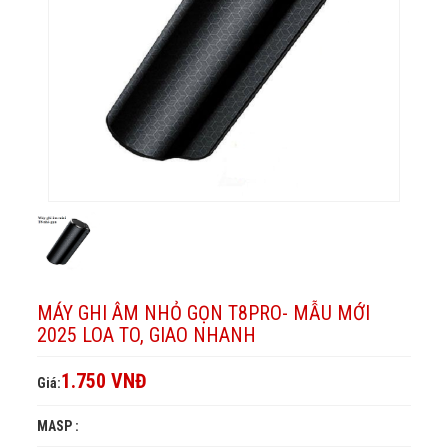
to,
T8PRO-
Mẫu
2025
GIAO
NHANH
mới
Mẫu
loa
to,
2025
mới
GIAO
loa
2025
NHANH
to,
loa
GIAO
to,
NHANH
GIAO
NHANH
MÁY GHI ÂM NHỎ GỌN T8PRO- MẪU MỚI
2025 LOA TO, GIAO NHANH
1.750 VNĐ
Giá:
MASP :