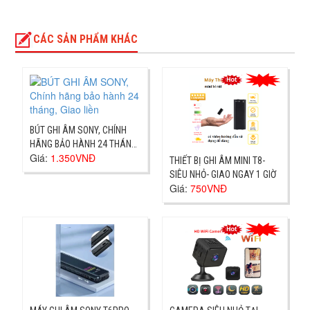
CÁC SẢN PHẨM KHÁC
BÚT GHI ÂM SONY, CHÍNH
HÃNG BẢO HÀNH 24 THÁNG,
Giá:
1.350VNĐ
GIAO LIỀN
THIẾT BỊ GHI ÂM MINI T8-
SIÊU NHỎ- GIAO NGAY 1 GIỜ
Giá:
750VNĐ