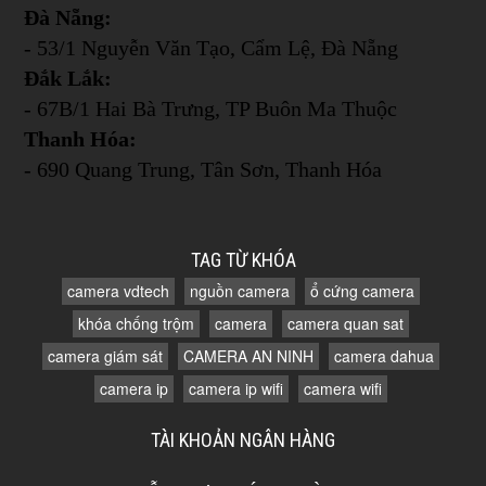
Đà Nẵng:
- 53/1 Nguyễn Văn Tạo, Cẩm Lệ, Đà Nẵng
Đắk Lắk:
- 67B/1 Hai Bà Trưng, TP Buôn Ma Thuộc
Thanh Hóa:
- 690 Quang Trung, Tân Sơn, Thanh Hóa
TAG TỪ KHÓA
camera vdtech
nguồn camera
ổ cứng camera
khóa chống trộm
camera
camera quan sat
camera giám sát
CAMERA AN NINH
camera dahua
camera ip
camera ip wifi
camera wifi
TÀI KHOẢN NGÂN HÀNG