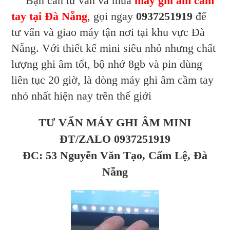
Bạn cần tư vấn và mua
máy ghi âm cầm
tay tại Đà Nẵng
, gọi ngay
0937251919
để
tư vấn và giao máy tận nơi tại khu vực Đà
Nẵng. Với thiết kế mini siêu nhỏ nhưng chất
lượng ghi âm tốt, bộ nhớ 8gb và pin dùng
liên tục 20 giờ, là dòng máy ghi âm cầm tay
nhỏ nhất hiện nay trên thế giới
TƯ VẤN MÁY GHI ÂM MINI
ĐT/ZALO 0937251919
ĐC: 53 Nguyễn Văn Tạo, Cẩm Lệ, Đà
Nẵng