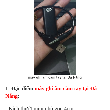
máy ghi âm cầm tay tại Đà Nẵng
1- Đặc điểm
máy ghi âm cầm tay tại Đà
Nẵng
:
- Kích thướt mini nhỏ gọn 4cm