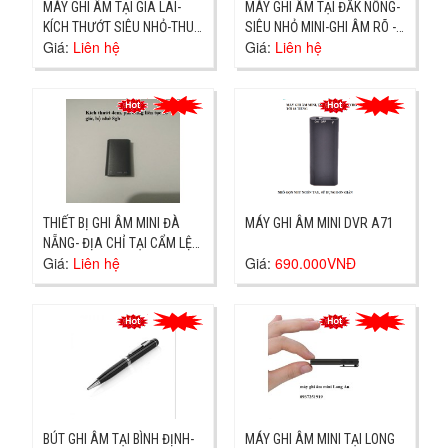
MÁY GHI ÂM TẠI GIA LAI-
MÁY GHI ÂM TẠI ĐĂK NÔNG-
KÍCH THƯỚT SIÊU NHỎ-THU
SIÊU NHỎ MINI-GHI ÂM RÕ -
Giá:
Liên hệ
Giá:
Liên hệ
ÂM TO RÕ
DỄ DÙNG
THIẾT BỊ GHI ÂM MINI ĐÀ
MÁY GHI ÂM MINI DVR A71
NẴNG- ĐỊA CHỈ TẠI CẨM LỆ-
Giá:
Liên hệ
Giá:
690.000VNĐ
GIAO NGAY
BÚT GHI ÂM TẠI BÌNH ĐỊNH-
MÁY GHI ÂM MINI TẠI LONG