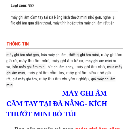
Lượt xem:
982
máy ghi âm cầm tay tại Đà Nẵng kích thướt mini nhỏ gọn, nghe lại
file ghi âm qua điện thoại, máy tính hoặc trên máy ghi âm rất tiện
THÔNG TIN
,
,
, máy ghi âm
máy ghi âm nhỏ gọn
bán máy ghi âm
thiết bị ghi âm mini
giá rẻ, máy thu âm mini, máy ghi âm từ xa,
may ghi am mini tu
,
,
, máy ghi âm nhỏ,
xa
bán máy ghi âm mini
bút ghi âm sony
mua máy
, máy ghi âm cầm tay, máy ghi âm siêu nhỏ giá
ghi âm mini
rẻ,
, máy thu âm chuyên nghiệp,
giá máy ghi âm
giá máy ghi âm
mini
MÁY GHI ÂM
CẦM TAY TẠI ĐÀ NẴNG- KÍCH
THƯỚT MINI BỎ TÚI