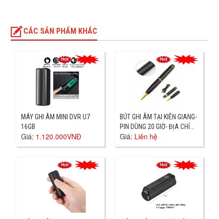
CÁC SẢN PHẨM KHÁC
MÁY GHI ÂM MINI DVR U7
BÚT GHI ÂM TẠI KIÊN GIANG-
16GB
PIN DÙNG 20 GIỜ- ĐỊA CHỈ
Giá:
1.120.000VNĐ
Giá:
Liên hệ
RẠCH GÍA