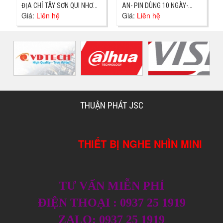
ĐỊA CHỈ TÂY SƠN QUI NHƠN-
AN- PIN DÙNG 10 NGÀY-
Giá:
Liên hệ
Giá:
Liên hệ
GIAO NGAY
GIAO TẬN NƠI
THUẬN PHÁT JSC
THIẾT BỊ NGHE NHÌN MINI
TƯ VẤN MIỄN PHÍ
ĐIỆN THOẠI : 0937 25 1919
ZALO: 0937 25 1919