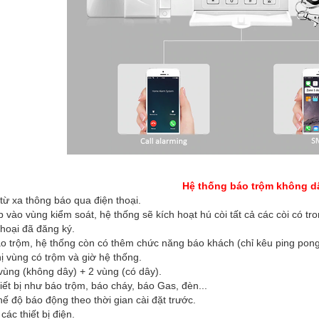
 báo trộm không dây GUARDS
 từ xa thông báo qua điện thoại.
p vào vùng kiểm soát, hệ thống sẽ kích hoạt hú còi tất cả các còi có tr
hoại đã đăng ký.
o trộm, hệ thống còn có thêm chức năng báo khách (chỉ kêu ping po
ị vùng có trộm và giờ hệ thống.
vùng (không dây) + 2 vùng (có dây).
thiết bị như báo trộm, báo cháy, báo Gas, đèn...
ế độ báo động theo thời gian cài đặt trước.
các thiết bị điện.