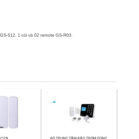
 GS-512, 1 còi và 02 remote GS-R03.
 CỬA
BỘ TRUNG TÂM BÁO TRỘM DÙNG