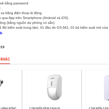
 vệ bằng password.
 .
ừ xa bằng điện thoại di động.
n qua App trên Smartphone (Android và iOS).
động (bằng nguồn dự phòng có sẵn).
1 Bộ kiểm soát trung tâm, 01 đầu dò GS-561, 01 bộ kiểm soát mở cửa
g.
919
 KHÁC
 HÌNH BÓNG
CẢM BIẾN RÈM DAHUA
CẢM BIẾN GẮN