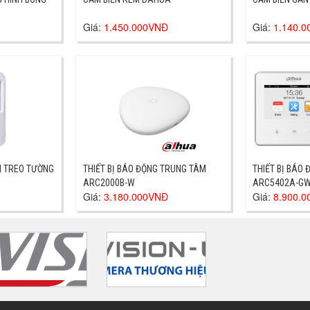
Giá:
1.450.000VNĐ
Giá:
1.140.
I TREO TƯỜNG
THIẾT BỊ BÁO ĐỘNG TRUNG TÂM
THIẾT BỊ BÁO ĐỘNG TR
ARC2000B-W
ARC5402A-G
Giá:
3.180.000VNĐ
Giá:
8.900.