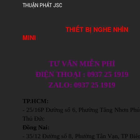
THUẬN PHÁT JSC
THIẾT BỊ NGHE NHÌN
MINI
TƯ VẤN MIỄN PHÍ
ĐIỆN THOẠI : 0937 25 1919
ZALO: 0937 25 1919
TP.HCM:
- 25/16P Đường số 6, Phường Tăng Nhơn Phú
Thủ Đức
Đồng Nai:
- 35/12 Đường số 8, Phường Tân Vạn, TP Biê