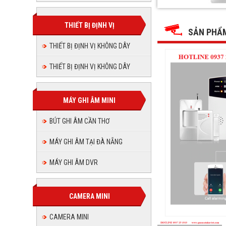
Hệ
Hệ
Hệ
Hệ
Hệ
Hệ
thống
thống
thống
thống
báo
THIẾT BỊ ĐỊNH VỊ
báo
thống
thống
báo
trộm
SẢN PHẨ
trộm
báo
không
trộm
không
báo
dây
THIẾT BỊ ĐỊNH VỊ KHÔNG DÂY
báo
không
dây
trộm
GUARDSMAN
GUARDSMAN
GS-
dây
trộm
không
GS-
6200
THIẾT BỊ ĐỊNH VỊ KHÔNG DÂY
GUARDSMAN
trộm
6200
dây
không
GS-
6200
không
GUARDSM
dây
MÁY GHI ÂM MINI
GS-
dây
GUARDS
6200
BÚT GHI ÂM CẦN THƠ
GS-
GUARD
MÁY GHI ÂM TẠI ĐÀ NẴNG
6200
GS-
MÁY GHI ÂM DVR
6200
CAMERA MINI
CAMERA MINI