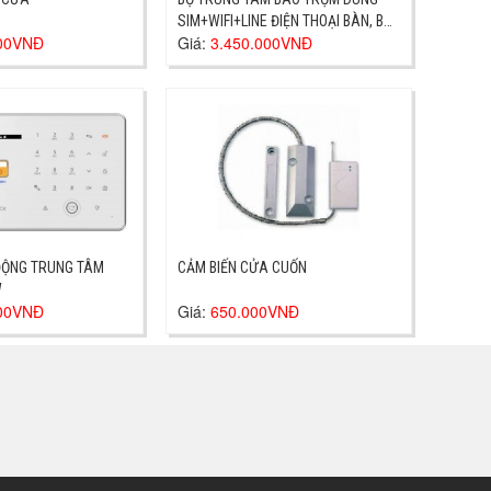
SIM+WIFI+LINE ĐIỆN THOẠI BÀN, BỘ
000VNĐ
Giá:
3.450.000VNĐ
TRUNG TÂM BÁO TRỘM CAO CẤP
UNG TÂM
CẢM BIẾN CỬA CUỐN
W
000VNĐ
Giá:
650.000VNĐ