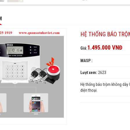
M
HỆ THỐNG BÁO TRỘ
1.495.000 VNĐ
Giá:
AN
MASP :
MAN
Lượt xem:
2623
SMAN
Hệ thống báo trộm không dây
điện thoại.