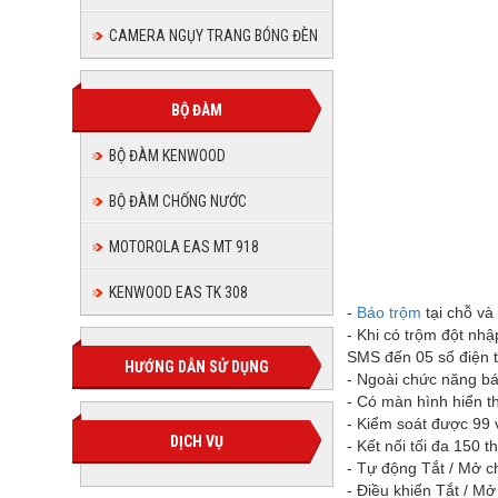
CAMERA NGỤY TRANG BÓNG ĐÈN
BỘ ĐÀM
BỘ ĐÀM KENWOOD
BỘ ĐÀM CHỐNG NƯỚC
MOTOROLA EAS MT 918
Hệ thống
KENWOOD EAS TK 308
-
Báo trộm
tại chỗ và
- Khi có trộm đột nhậ
SMS đến 05 số điện t
HƯỚNG DẪN SỬ DỤNG
- Ngoài chức năng bá
- Có màn hình hiển th
- Kiểm soát được 99 
DỊCH VỤ
- Kết nối tối đa 150 
- Tự động Tắt / Mở ch
- Điều khiển Tắt / Mở 