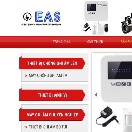
TRANG CHỦ
GIỚI THIỆU
SẢN P
THIẾT BỊ CHỐNG GHI ÂM LÉN
MÁY CHỐNG GHI ÂM T9
THIẾT BỊ ĐỊNH VỊ
MÁY GHI ÂM CHUYÊN NGHIỆP
THIẾT BỊ GHI ÂM BỎ TÚI