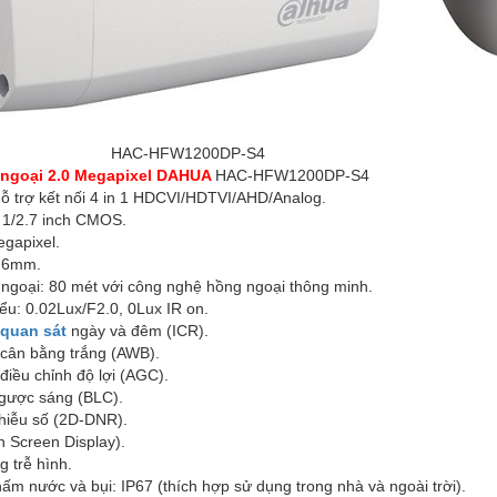
FW1200DP-S4
 ngoại 2.0 Megapixel DAHUA
HAC-HFW1200DP-S4
ỗ trợ kết nối 4 in 1 HDCVI/HDTVI/AHD/Analog.
 1/2.7 inch CMOS.
egapixel.
3.6mm.
ngoại: 80 mét với công nghệ hồng ngoại thông minh.
iểu: 0.02Lux/F2.0, 0Lux IR on.
quan sát
ngày và đêm (ICR).
 cân bằng trắng (AWB).
điều chỉnh độ lợi (AGC).
gược sáng (BLC).
hiễu số (2D-DNR).
 Screen Display).
g trễ hình.
ấm nước và bụi: IP67 (thích hợp sử dụng trong nhà và ngoài trời).