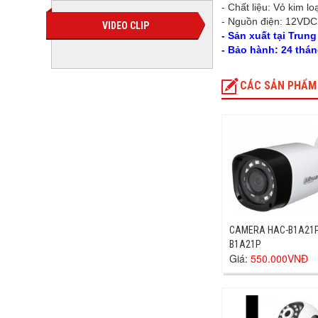
- Chất liệu: Vỏ kim loạ
- Nguồn điện: 12VDC
VIDEO CLIP
- Sản xuất tại Trun
- Bảo hành: 24 thán
CÁC SẢN PHẨM
CAMERA HAC-B1A21P
B1A21P
Giá:
550.000VNĐ