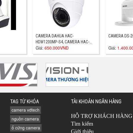
CAMERA DAHUA HAC-
CAMERA DS-2
HDW1200MP-S4, CAMERA HAC-
Giá:
650.000VNĐ
Giá:
1.400.
HDW1200MP-S4
TAG TỪ KHÓA
TÀI KHOẢN NGÂN HÀNG
camera vdtech
HỖ TRỢ KHÁCH HÀNG
nguồn camera
Tìm kiếm
ổ cứng camera
Giới thiệu