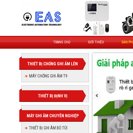
TRANG CHỦ
GIỚI THIỆU
SẢN P
THIẾT BỊ CHỐNG GHI ÂM LÉN
MÁY CHỐNG GHI ÂM T9
THIẾT BỊ ĐỊNH VỊ
MÁY GHI ÂM CHUYÊN NGHIỆP
THIẾT BỊ GHI ÂM BỎ TÚI