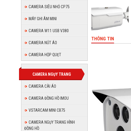
CAMERA SIÊU NHỎ CP75
MÁY GHI ÂM MINI
CAMERA W11 USB V380
THÔNG TIN
CAMERA NÚT ÁO
CAMERA HỘP QUẸT
CAMERA NGỤY TRANG
CAMERA CÀI ÁO
CAMERA ĐỒNG HỒ IMOU
VSTARCAM MINI CB75
CAMERA NGỤY TRANG HÌNH
ĐỒNG HỒ