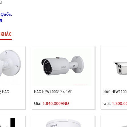
i.
.
g Quốc.
g.
 KHÁC
, HAC-
HAC-HFW1400SP 4.0MP
Giá:
1.940.000VNĐ
Giá:
1.300.