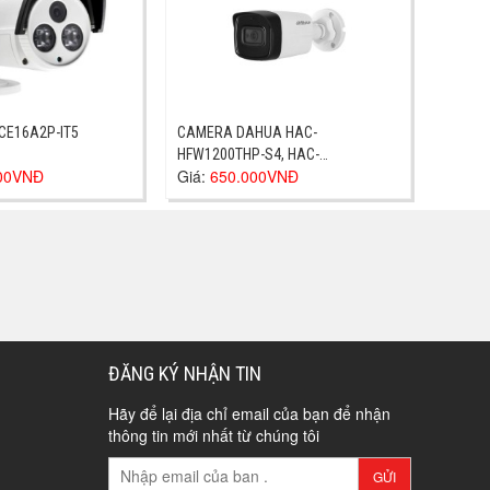
CE16A2P-IT5
CAMERA DAHUA HAC-
HFW1200THP-S4, HAC-
000VNĐ
Giá:
650.000VNĐ
HFW1200THP-S4
ĐĂNG KÝ NHẬN TIN
Hãy để lại địa chỉ email của bạn để nhận
thông tin mới nhất từ chúng tôi
GỬI