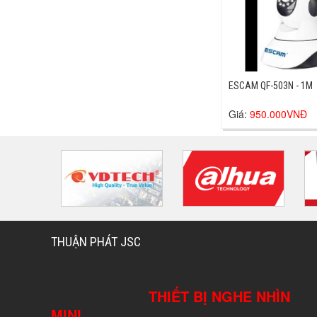
ESCAM QF-503N - 1M
Giá:
950.000VNĐ
THUẬN PHÁT JSC
THIẾT BỊ NGHE NHÌN
MINI