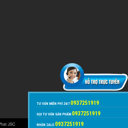
0937251919
TƯ VẤN MIỄN PHÍ 24/7
0937251919
GỌI TƯ VẤN SẢN PHẨM
0937251919
Phat JSC
NHẮN ZALO