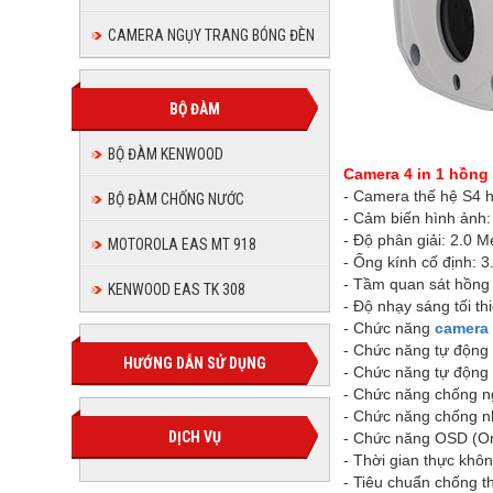
CAMERA NGỤY TRANG BÓNG ĐÈN
BỘ ĐÀM
HAC-H
BỘ ĐÀM KENWOOD
Camera 4 in 1 hồng
- Camera thế hệ S4 h
BỘ ĐÀM CHỐNG NƯỚC
- Cảm biến hình ảnh:
- Độ phân giải: 2.0 M
MOTOROLA EAS MT 918
- Ống kính cố định: 
- Tầm quan sát hồng 
KENWOOD EAS TK 308
- Độ nhạy sáng tối th
- Chức năng
camera 
- Chức năng tự động
HƯỚNG DẪN SỬ DỤNG
- Chức năng tự động 
- Chức năng chống n
- Chức năng chống n
DỊCH VỤ
- Chức năng OSD (On
- Thời gian thực khôn
- Tiêu chuẩn chống th