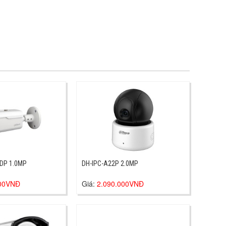
HAC-HFW1100DP 1.0MP
DH-IPC-A22P 2.0MP
000VNĐ
Giá:
2.090.000VNĐ