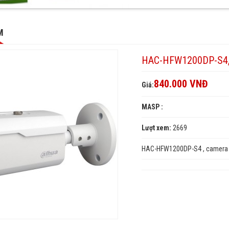
-
DP-
0DP-
M
a
ra
HAC-HFW1200DP-S4
-
840.000 VNĐ
Giá:
DP-
MASP :
0DP-
Lượt xem:
2669
HAC-HFW1200DP-S4 , camera 