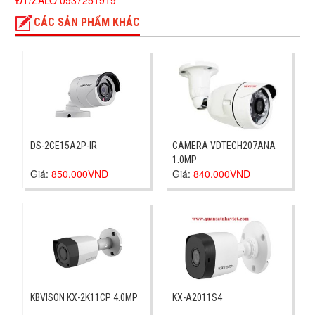
ĐT/ZALO 0937251919
CÁC SẢN PHẨM KHÁC
DS-2CE15A2P-IR
CAMERA VDTECH207ANA
1.0MP
Giá:
850.000VNĐ
Giá:
840.000VNĐ
KBVISON KX-2K11CP 4.0MP
KX-A2011S4