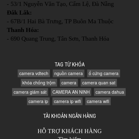
- 53/1 Nguyễn Văn Tạo, Cẩm Lệ, Đà Nẵng
Đắk Lắk:
- 67B/1 Hai Bà Trưng, TP Buôn Ma Thuộc
Thanh Hóa:
- 690 Quang Trung, Tân Sơn, Thanh Hóa
TAG TỪ KHÓA
camera vdtech
nguồn camera
ổ cứng camera
khóa chống trộm
camera
camera quan sat
camera giám sát
CAMERA AN NINH
camera dahua
camera ip
camera ip wifi
camera wifi
TÀI KHOẢN NGÂN HÀNG
HỖ TRỢ KHÁCH HÀNG