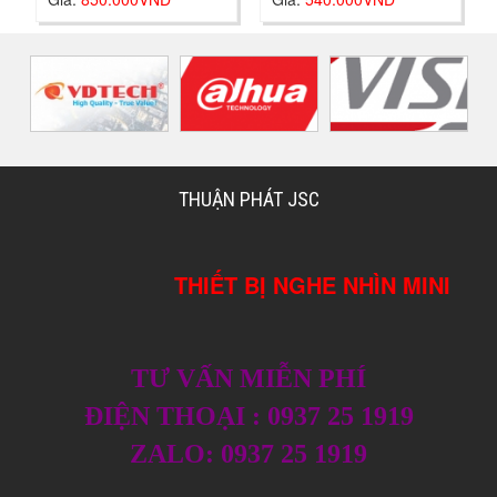
A-S4
THUẬN PHÁT JSC
THIẾT BỊ NGHE NHÌN MINI
TƯ VẤN MIỄN PHÍ
ĐIỆN THOẠI : 0937 25 1919
ZALO: 0937 25 1919