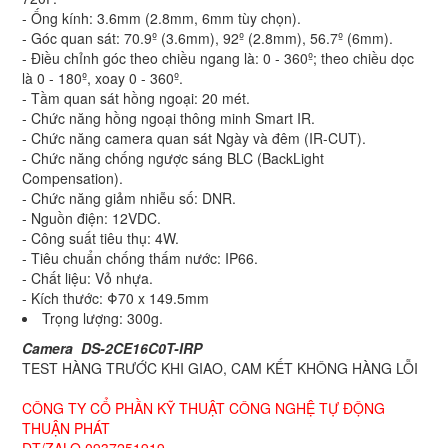
- Ống kính: 3.6mm (2.8mm, 6mm tùy chọn).
- Góc quan sát: 70.9º (3.6mm), 92º (2.8mm), 56.7º (6mm).
- Điều chỉnh góc theo chiều ngang là: 0 - 360º; theo chiều dọc
là 0 - 180º, xoay 0 - 360º.
- Tầm quan sát hồng ngoại: 20 mét.
- Chức năng hồng ngoại thông minh Smart IR.
- Chức năng camera quan sát Ngày và đêm (IR-CUT).
- Chức năng chống ngược sáng BLC (BackLight
Compensation).
- Chức năng giảm nhiễu số: DNR.
- Nguồn điện: 12VDC.
- Công suất tiêu thụ: 4W.
- Tiêu chuẩn chống thấm nước: IP66.
- Chất liệu: Vỏ nhựa.
- Kích thước: Φ70 x 149.5mm
Trọng lượng: 300g.
Camera DS-2CE16C0T-IRP
TEST HÀNG TRƯỚC KHI GIAO, CAM KẾT KHÔNG HÀNG LỖI
CÔNG TY CỔ PHẦN KỸ THUẬT CÔNG NGHỆ TỰ ĐỘNG
THUẬN PHÁT