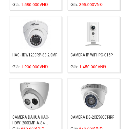
Giá:
1.580.000VNĐ
Giá:
395.000VNĐ
HAC-HDW1200RP-S3 2.0MP
CAMERA IP WIFI IPC-C15P
Giá:
1.200.000VNĐ
Giá:
1.450.000VNĐ
CAMERA DAHUA HAC-
CAMERA DS-2CE56C0T-IRP
HDW1200EMP-A-S4,
Giá:
850.000VNĐ
Giá:
540.000VNĐ
DAHUA HAC-HDW1200EMP-