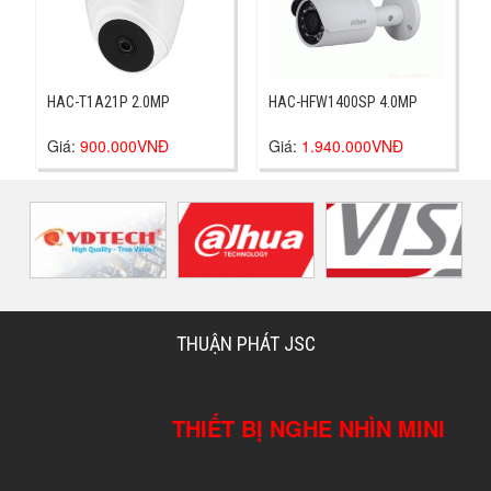
HAC-T1A21P 2.0MP
HAC-HFW1400SP 4.0MP
Giá:
900.000VNĐ
Giá:
1.940.000VNĐ
THUẬN PHÁT JSC
THIẾT BỊ NGHE NHÌN MINI