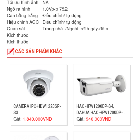
Tối ưu hình ảnh
NA
Ngõ ra hình
1.0Vp-p 75Ω
Cân bằng trắng
Điều chỉnh/ tự động
Hiệu chỉnh AGC
Điều chỉnh/ tự động
Quan sát
Trong nhà /Ngoài trời /ngày-đêm
Kích thước
Kích thước
CÁC SẢN PHẨM KHÁC
CAMERA IPC-HDW1220SP-
HAC-HFW1200DP-S4,
S3
DAHUA HAC-HFW1200DP-
Giá:
1.840.000VNĐ
Giá:
940.000VNĐ
S4