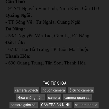
Cần Thơ:
- 91A/1 Nguyễn Văn Linh, Ninh Kiều, Cần Thơ
Quảng Ngãi:
- TT Sông Vệ , Tư Nghĩa, Quảng Ngãi
Đà Nẵng:
- 53/1 Nguyễn Văn Tạo, Cẩm Lệ, Đà Nẵng
Đắk Lắk:
- 67B/1 Hai Bà Trưng, TP Buôn Ma Thuộc
Thanh Hóa:
- 690 Quang Trung, Tân Sơn, Thanh Hóa
TAG TỪ KHÓA
camera vdtech
nguồn camera
ổ cứng camera
khóa chống trộm
camera
camera quan sat
camera giám sát
CAMERA AN NINH
camera dahua