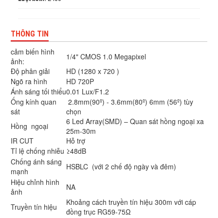
THÔNG TIN
cảm biến hình
1/4" CMOS 1.0 Megapixel
ảnh:
Độ phân giải
HD (1280 x 720 )
Ngõ ra hình
HD 720P
Ánh sáng tối thiểu
0.01 Lux/F1.2
Ống kính quan
2.8mm(90º) - 3.6mm(80º) 6mm (56º) tùy
sát
chọn
6 Led Array(SMD) – Quan sát hồng ngoại xa
Hồng ngoại
25m-30m
IR CUT
Hỗ trợ
Tỉ lệ chống nhiễu
≥48dB
Chống ánh sáng
HSBLC (với 2 chế độ ngày và đêm)
mạnh
Hiệu chỉnh hình
NA
ảnh
Khoảng cách truyền tín hiệu 300m với cáp
Truyền tín hiệu
đồng trục RG59-75Ω