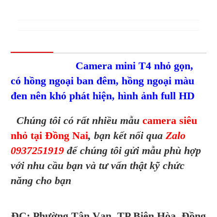
Cửa
tại
hàng
Tân
THÔNG TIN
tại
Vạn
Camera mini T4 nhỏ gọn,
Tân
có hồng ngoại ban đêm, hồng ngoại màu
Vạn
đen nên khó phát hiện, hình ảnh full HD
Chúng tôi có rất nhiều mẫu
camera siêu
nhỏ tại Đồng Nai
, bạn kết nối qua
Zalo
0937251919
để chúng tôi gửi mẫu phù hợp
với nhu cầu bạn và tư vấn thật kỹ chức
năng cho bạn
ĐC: Phường Tân Vạn, TP Biên Hòa, Đồng