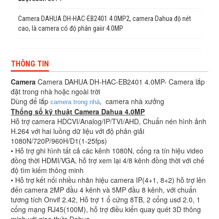
Camera DAHUA DH-HAC-EB2401 4.0MP2, camera Dahua độ nét
cao, là camera có độ phân gaiir 4.0MP
THÔNG TIN
Camera
Camera DAHUA DH-HAC-EB2401 4.0MP- Camera lắp
đặt trong nhà hoặc ngoài trời
Dùng để lắp
, camera nhà xưởng
camera trong nhà
Thống số kỹ thuật Camera Dahua 4.0MP
Hỗ trợ camera HDCVI/Analog/IP/TVI/AHD, Chuẩn nén hình ảnh
H.264 với hai luồng dữ liệu với độ phân giải
1080N/720P/960H/D1(1-25fps)
• Hỗ trợ ghi hình tất cả các kênh 1080N, cổng ra tín hiệu video
đồng thời HDMI/VGA, hỗ trợ xem lại 4/8 kênh đồng thời với chế
độ tìm kiếm thông minh
• Hỗ trợ kết nối nhiều nhãn hiệu camera IP(4+1, 8+2) hỗ trợ lên
đến camera 2MP đầu 4 kênh và 5MP đầu 8 kênh, với chuẩn
tương tích Onvif 2.42, Hỗ trợ 1 ổ cứng 8TB, 2 cổng usd 2.0, 1
cổng mạng RJ45(100M), hỗ trợ điều kiển quay quét 3D thông