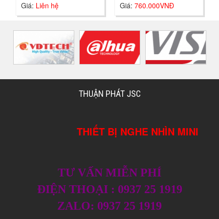
Giá:
Liên hệ
Giá:
760.000VNĐ
THUẬN PHÁT JSC
THIẾT BỊ NGHE NHÌN MINI
TƯ VẤN MIỄN PHÍ
ĐIỆN THOẠI : 0937 25 1919
ZALO: 0937 25 1919