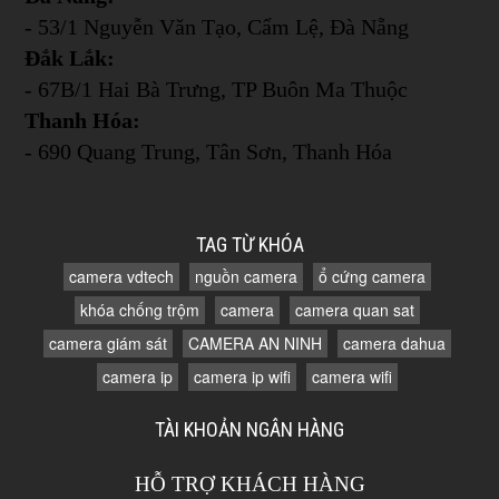
- 53/1 Nguyễn Văn Tạo, Cẩm Lệ, Đà Nẵng
Đắk Lắk:
- 67B/1 Hai Bà Trưng, TP Buôn Ma Thuộc
Thanh Hóa:
- 690 Quang Trung, Tân Sơn, Thanh Hóa
TAG TỪ KHÓA
camera vdtech
nguồn camera
ổ cứng camera
khóa chống trộm
camera
camera quan sat
camera giám sát
CAMERA AN NINH
camera dahua
camera ip
camera ip wifi
camera wifi
TÀI KHOẢN NGÂN HÀNG
HỖ TRỢ KHÁCH HÀNG