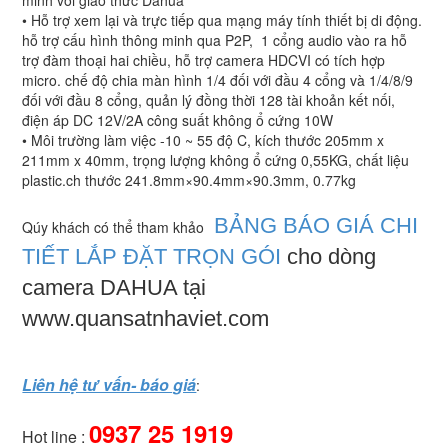
minh với giao thức Dahua
• Hỗ trợ xem lại và trực tiếp qua mạng máy tính thiết bị di động.
hỗ trợ cấu hình thông minh qua P2P, 1 cổng audio vào ra hỗ
trợ đàm thoại hai chiều, hỗ trợ camera HDCVI có tích hợp
micro. chế độ chia màn hình 1/4 đối với đầu 4 cổng và 1/4/8/9
đối với đầu 8 cổng, quản lý đồng thời 128 tài khoản kết nối,
điện áp DC 12V/2A công suất không ổ cứng 10W
• Môi trường làm việc -10 ~ 55 độ C, kích thước 205mm x
211mm x 40mm, trọng lượng không ổ cứng 0,55KG, chất liệu
plastic.ch thước 241.8mm×90.4mm×90.3mm, 0.77kg
BẢNG BÁO GIÁ CHI
Qúy khách có thể tham khảo
TIẾT LẮP ĐẶT TRỌN GÓI
cho dòng
camera DAHUA tại
www.quansatnhaviet.com
Liên hệ tư vấn- báo giá
:
0937 25 1919
Hot line :