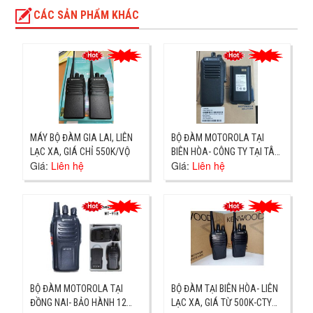
CÁC SẢN PHẨM KHÁC
MÁY BỘ ĐÀM GIA LAI, LIÊN
BỘ ĐÀM MOTOROLA TẠI
LẠC XA, GIÁ CHỈ 550K/VỘ
BIÊN HÒA- CÔNG TY TẠI TÂN
Giá:
Liên hệ
Giá:
Liên hệ
VẠN, GIAO NGAY
BỘ ĐÀM MOTOROLA TẠI
BỘ ĐÀM TẠI BIÊN HÒA- LIÊN
ĐỒNG NAI- BẢO HÀNH 12
LẠC XA, GIÁ TỪ 500K-CTY