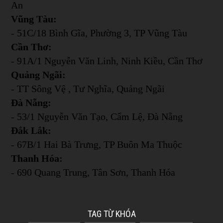
An
Vũng Tàu:
- 51C/18 Bình Gĩa, Phường 3, TP Vũng Tàu
Cần Thơ:
- 91A/1 Nguyễn Văn Linh, Ninh Kiều, Cần Thơ
Quảng Ngãi:
- TT Sông Vệ , Tư Nghĩa, Quảng Ngãi
Đà Nẵng:
- 53/1 Nguyễn Văn Tạo, Cẩm Lệ, Đà Nẵng
Đắk Lắk:
- 67B/1 Hai Bà Trưng, TP Buôn Ma Thuộc
Thanh Hóa:
- 690 Quang Trung, Tân Sơn, Thanh Hóa
TAG TỪ KHÓA