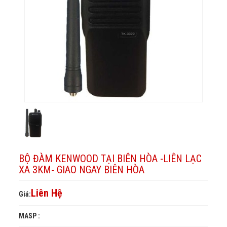
3km-
Hòa
Biên
-
lạc
Giao
Hòa
ngay
Liên
-
xa
Biên
3km-
lạc
Hòa
Liên
Giao
xa
lạc
ngay
3km-
Biên
xa
Giao
Hòa
3km-
ngay
Giao
Biên
Hòa
ngay
BỘ ĐÀM KENWOOD TẠI BIÊN HÒA -LIÊN LẠC
Biên
XA 3KM- GIAO NGAY BIÊN HÒA
Hòa
Liên Hệ
Giá:
MASP :