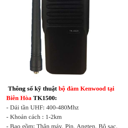
Thông số kỹ thuật
bộ đàm Kenwood tại
Biên Hòa
TK1500:
- Dải tần UHF: 400-480Mhz
- Khoản cách : 1-2km
- Bao gồm: Thân máy, Pin, Angten, Bộ sạc,