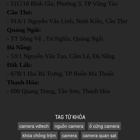
- 51C/18 Bình Gĩa, Phường 3, TP Vũng Tàu
Cần Thơ:
- 91A/1 Nguyễn Văn Linh, Ninh Kiều, Cần Thơ
Quảng Ngãi:
- TT Sông Vệ , Tư Nghĩa, Quảng Ngãi
Đà Nẵng:
- 53/1 Nguyễn Văn Tạo, Cẩm Lệ, Đà Nẵng
Đắk Lắk:
- 67B/1 Hai Bà Trưng, TP Buôn Ma Thuộc
Thanh Hóa:
- 690 Quang Trung, Tân Sơn, Thanh Hóa
TAG TỪ KHÓA
camera vdtech
nguồn camera
ổ cứng camera
khóa chống trộm
camera
camera quan sat