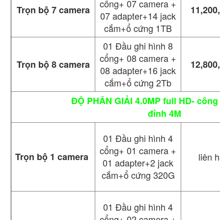
cổng+ 07 camera +
Trọn bộ 7 camera
11,200
07 adapter+14 jack
cắm+ổ cứng 1TB
01 Đầu ghi hình 8
cổng+ 08 camera +
Trọn bộ 8 camera
12,800
08 adapter+16 jack
cắm+ổ cứng 2Tb
ĐỘ PHÂN GIẢI 4.0MP full HD- công n
đỉnh 4M
01 Đầu ghi hình 4
cổng+ 01 camera +
Trọn bộ 1 camera
liên 
01 adapter+2 jack
cắm+ổ cứng 320G
01 Đầu ghi hình 4
cổng+ 02 camera +