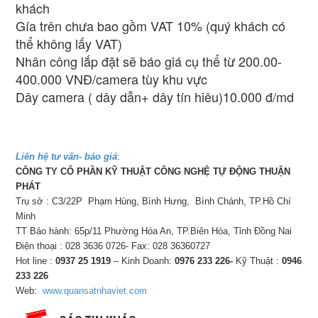
khách
Gía trên chưa bao gồm VAT 10% (quý khách có
thể không lấy VAT)
Nhân công lắp đặt sẽ báo giá cụ thể từ 200.00-
400.000 VNĐ/camera tùy khu vực
Dây camera ( dây dẫn+ dây tín hiêu)10.000 đ/md
Liên hệ tư vấn- báo giá
:
CÔNG TY CỔ PHẦN KỸ THUẬT CÔNG NGHỆ TỰ ĐỘNG THUẬN
PHÁT
Trụ sở : C3/22P Phạm Hùng, Bình Hưng, Bình Chánh, TP.Hồ Chí
Minh
TT Bảo hành: 65p/11 Phường Hóa An, TP.Biên Hòa, Tỉnh Đồng Nai
Điện thoại : 028 3636 0726- Fax: 028 36360727
Hot line :
0937 25 1919
– Kinh Doanh:
0976 233 226-
Kỹ Thuật :
0946
233 226
Web:
www.quansatnhaviet.com