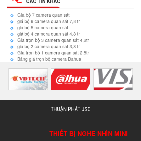
CÁC TIN KHÁC
Gía bộ 7 camera quan sát
giá bộ 6 camera quan sát 7,8 tr
giá bộ 5 camera quan sát
giá bộ 4 camera quan sát 4,8 tr
Gía trọn bộ 3 camera quan sát 4,2tr
giá bộ 2 camera quan sát 3,3 tr
Gía trọn bộ 1 camera quan sát 2.8tr
Bảng giá trọn bộ camera Dahua
THUẬN PHÁT JSC
THIẾT BỊ NGHE NHÌN MINI