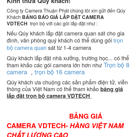
Kính thưa Qúy khách!
VDTECH
Công ty Camera Thuận Phát chúng tôi xin gửi đến Qúy
Khách
BẢNG BÁO GIÁ LẮP ĐẶT CAMERA
VDTECH
trọn bộ với các gói lắp đặt như :
Nếu Qúy khách lắp đặt camera quan sát cho gia
đình, văn phòng quý khách có thể dùng gói
trọn
sát từ 1-4 camera
bộ camera quan
Qúy khách lắp đặt nhà xưởng, trường học... có thể
Trọn bộ 8
tham khảo các gói camera lớn hơn như
camera
,
trọn bộ 16 camera
Qúy khách ưa chuộng các sản phẩm điện tử, viễn
thông của Việt Nam có thể tham khảo
bảng giá
lắp đặt trọn bộ camera VDTECH
BẢNG GIÁ
CAMERA VDTECH-
HÀNG VIỆT NAM
CHẤT LƯỢNG CAO